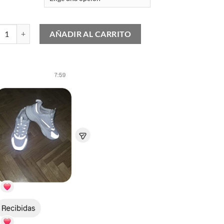
 Air Force 1 "Medium Ash" cantidad
AÑADIR AL CARRITO