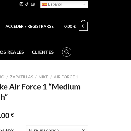
Español
0.00
€
0
ACCEDER / REGISTRARSE
OS REALES
CLIENTES
CIO
/
ZAPATILLAS
/
NIKE
/
AIR FORCE 1
ke Air Force 1 “Medium
h”
.00
€
 calzado