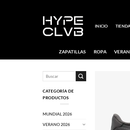
Skip
to
content
INICIO
TIEND
ZAPATILLAS
ROPA
VERAN
Buscar
por:
CATEGORÍA DE
PRODUCTOS
MUNDIAL 2026
VERANO 2026