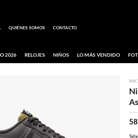
A
QUIÉNES SOMOS
CONTACTO
O 2026
RELOJES
NIÑOS
LO MÁS VENDIDO
FOT
INI
Ni
As
58
Talla