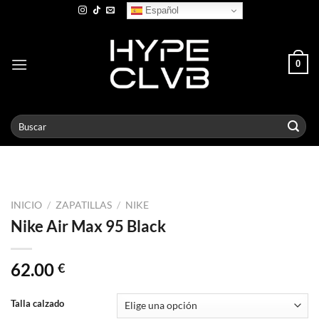
Skip
Español
to
content
0
Buscar
por:
INICIO
/
ZAPATILLAS
/
NIKE
Nike Air Max 95 Black
62.00
€
Talla calzado