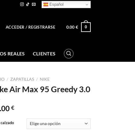
Español
0.00
€
0
ACCEDER / REGISTRARSE
OS REALES
CLIENTES
CIO
/
ZAPATILLAS
/
NIKE
ke Air Max 95 Greedy 3.0
.00
€
 calzado