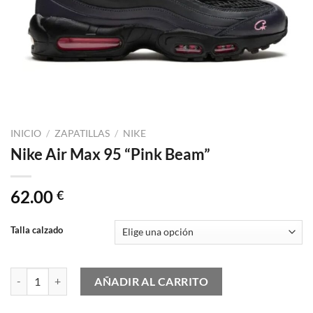
INICIO
/
ZAPATILLAS
/
NIKE
Nike Air Max 95 “Pink Beam”
62.00
€
Talla calzado
Nike Air Max 95 "Pink Beam" cantidad
AÑADIR AL CARRITO