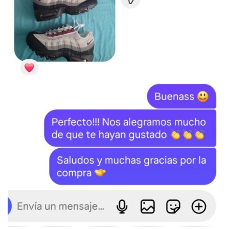
SKU:
N/D
Categorías:
Air Max 95
,
LO MÁS VENDIDO
,
NIKE
,
ZAPATILLAS
Etiquetas:
Air Max 95
,
Nike