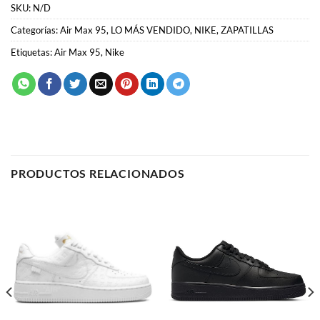
PRODUCTOS RELACIONADOS
AIR FORCE 1
AIR FORCE 1
Nike Air Force 1 x Louis
Nike Air Force 1 “Low Black”
Vuitton
58.00
€
64.00
€
SELECCIONAR OPCIONES