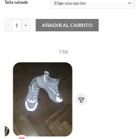
Talla calzado
Nike Air Max 97 x UNDFTD Black Militia Green cantidad
AÑADIR AL CARRITO