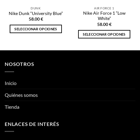
DUNK
AIR FORCE 1
Nike Air Force 1 “Low
Nike Dunk “University Blue”
White”
58.00
€
58.00
€
SELECCIONAR OPCIONES
SELECCIONAR OPCIONES
Este
Este
producto
producto
tiene
tiene
múltiples
múltiples
variantes.
NOSOTROS
variantes.
Las
Las
opciones
opciones
se
Inicio
se
pueden
pueden
Quiénes somos
elegir
elegir
en
Tienda
en
la
la
página
página
de
ENLACES DE INTERÉS
de
producto
producto