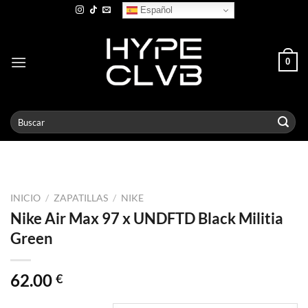
Skip
Español
to
content
0
Buscar
por:
INICIO
/
ZAPATILLAS
/
NIKE
Nike Air Max 97 x UNDFTD Black Militia
Green
62.00
€