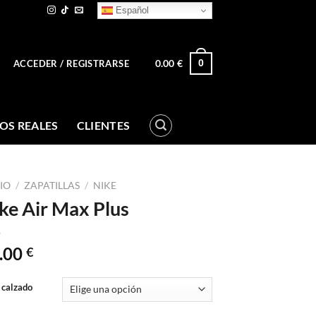
Español
0.00
€
0
ACCEDER / REGISTRARSE
OS REALES
CLIENTES
CIO
/
ZAPATILLAS
/
NIKE
ke Air Max Plus
.00
€
 calzado