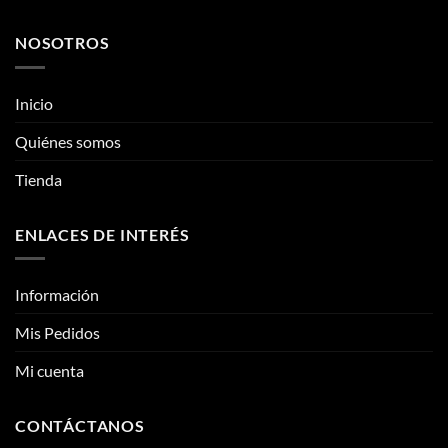
pueden
pueden
Quiénes somos
elegir
elegir
Tienda
en
en
la
la
página
página
ENLACES DE INTERÉS
de
de
producto
producto
Información
Mis Pedidos
Mi cuenta
CONTÁCTANOS
Contacto
Fotos reales
Clientes