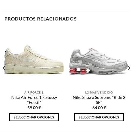
AIR FORCE 1
LO MÁS VENDIDO
Nike Air Force 1 x Stüssy
Nike Shox x Supreme “Ride 2
“Fossil”
SP”
59.00
€
64.00
€
SELECCIONAR OPCIONES
SELECCIONAR OPCIONES
Este
Este
producto
producto
tiene
tiene
múltiples
múltiples
NOSOTROS
variantes.
variantes.
Las
Las
opciones
opciones
Inicio
se
se