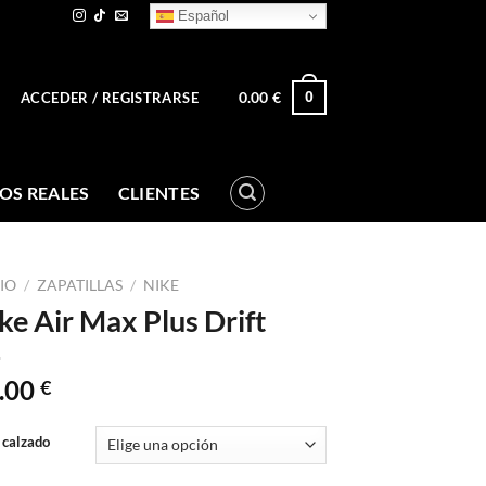
Español
0.00
€
0
ACCEDER / REGISTRARSE
OS REALES
CLIENTES
CIO
/
ZAPATILLAS
/
NIKE
ke Air Max Plus Drift
.00
€
 calzado