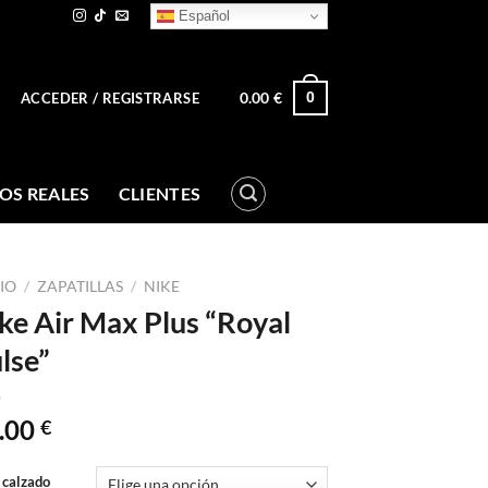
Español
0.00
€
0
ACCEDER / REGISTRARSE
OS REALES
CLIENTES
CIO
/
ZAPATILLAS
/
NIKE
ke Air Max Plus “Royal
lse”
.00
€
 calzado