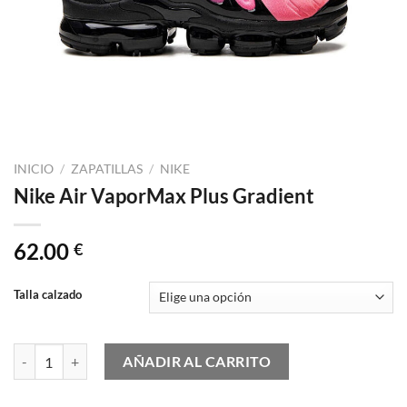
INICIO
/
ZAPATILLAS
/
NIKE
Nike Air VaporMax Plus Gradient
62.00
€
Talla calzado
Nike Air VaporMax Plus Gradient cantidad
AÑADIR AL CARRITO