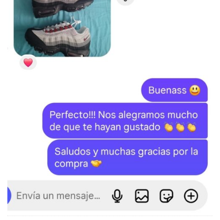
SKU:
N/D
Categorías:
NIKE
,
Vapormax Plus
,
ZAPATILLAS
Etiquetas:
Nike
,
Vapormax Plus