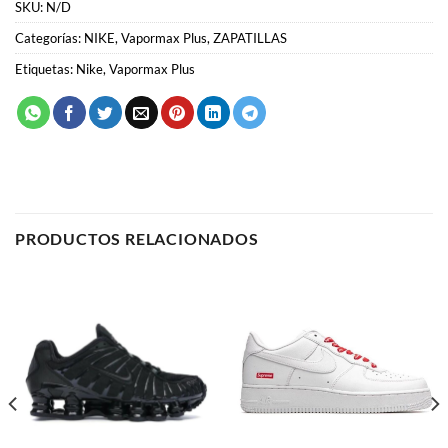
PRODUCTOS RELACIONADOS
LO MÁS VENDIDO
AIR FORCE 1
Nike Shox TL “Black”
Nike Air Force 1 x Supreme
59.00
€
59.00
€
SELECCIONAR OPCIONES
SELECCIONAR OPCIONES