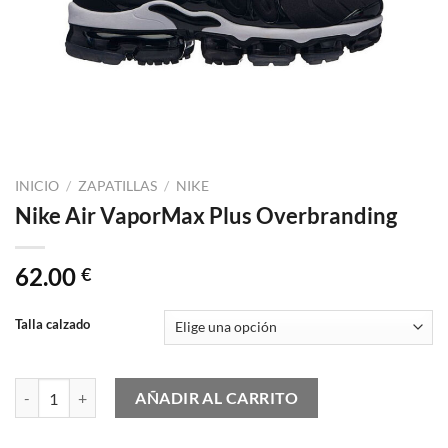
INICIO
/
ZAPATILLAS
/
NIKE
Nike Air VaporMax Plus Overbranding
62.00
€
Talla calzado
Nike Air VaporMax Plus Overbranding cantidad
AÑADIR AL CARRITO