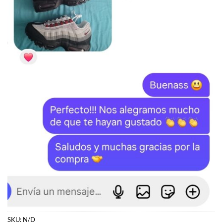
SKU:
N/D
Categorías:
Dunk
,
NIKE
,
ZAPATILLAS
Etiquetas:
Dunk
,
Nike