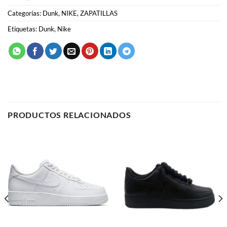
PRODUCTOS RELACIONADOS
AIR FORCE 1
AIR FORCE 1
Nike Air Force 1 “Low
Nike Air Force 1 “Rope
White”
Laces”
58.00
€
58.00
€
SELECCIONAR OPCIONES
SELECCIONAR OPCIONES