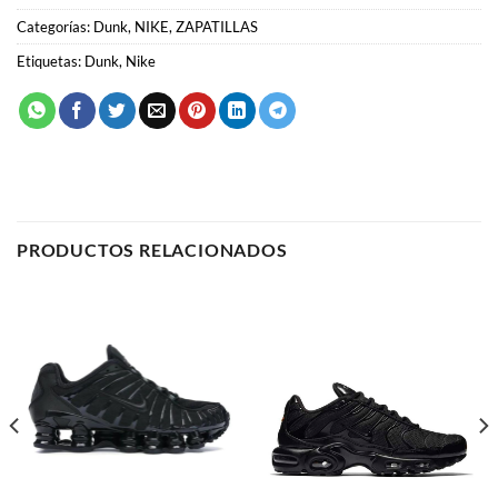
PRODUCTOS RELACIONADOS
LO MÁS VENDIDO
AIR MAX TN
Nike Shox TL “Black”
Nike Air Max Plus TN
59.00
€
58.00
€
SELECCIONAR OPCIONES
SELECCIONAR OPCIONES