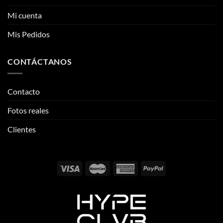
CONTÁCTANOS
Contacto
Fotos reales
Clientes
Email:
info@thehypeclvb.com
Instagram:
@thehypeclvb
TikTok:
@thehypeclvb