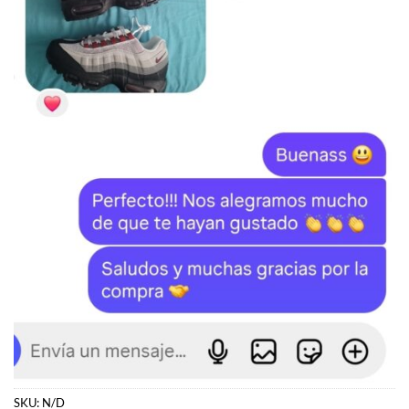
SKU:
N/D
Categorías:
Dunk
,
NIKE
,
ZAPATILLAS
Etiquetas:
Dunk
,
Nike