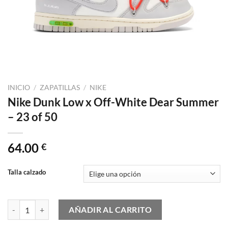
INICIO
/
ZAPATILLAS
/
NIKE
Nike Dunk Low x Off-White Dear Summer
– 23 of 50
64.00
€
Talla calzado
Nike Dunk Low x Off-White Dear Summer - 23 of 50 cantidad
AÑADIR AL CARRITO