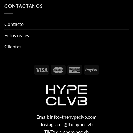
Clientes
Email:
info@thehypeclvb.com
Instagram:
@thehypeclvb
TikTok:
@thehypeclvb
Página web:
www.thehypeclvb.com
Copyright 2026 ©
THEHYPECLVB.COM