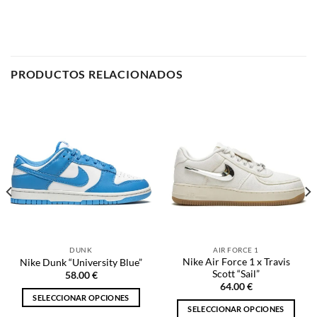
DUNK
AIR FORCE 1
Nike Air Force 1 x Travis
Nike Dunk “University Blue”
Scott “Sail”
58.00
€
64.00
€
SELECCIONAR OPCIONES
SELECCIONAR OPCIONES
Este
Este
producto
producto
tiene
tiene
múltiples
múltiples
variantes.
NOSOTROS
variantes.
Las
Las
opciones