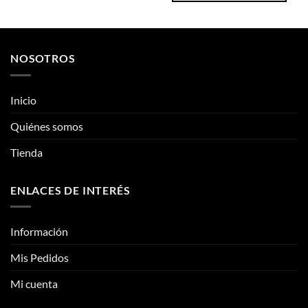
opciones
se
Inicio
se
pueden
pueden
Quiénes somos
elegir
elegir
en
Tienda
en
la
la
página
página
de
ENLACES DE INTERÉS
de
producto
producto
Información
Mis Pedidos
Mi cuenta
CONTÁCTANOS
Contacto
Fotos reales