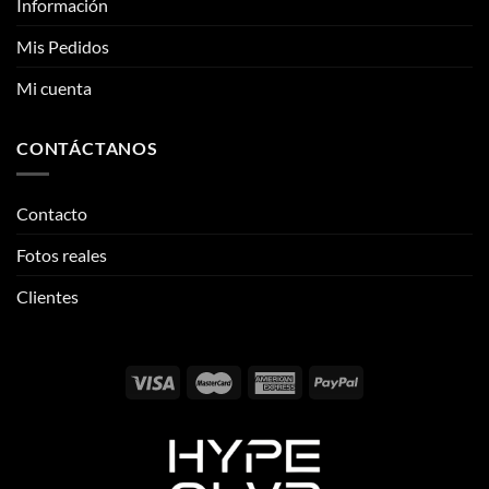
CONTÁCTANOS
Contacto
Fotos reales
Clientes
Email:
info@thehypeclvb.com
Instagram:
@thehypeclvb
TikTok:
@thehypeclvb