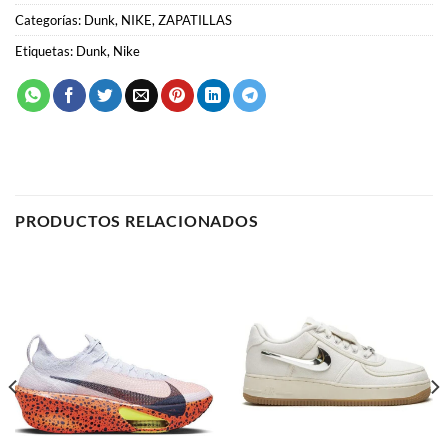
PRODUCTOS RELACIONADOS
ALPHAFLY 3
AIR FORCE 1
Nike Air Zoom Alphafly
Nike Air Force 1 x Travis
“Electric”
Scott “Sail”
69.00
€
64.00
€
SELECCIONAR OPCIONES
SELECCIONAR OPCIONES