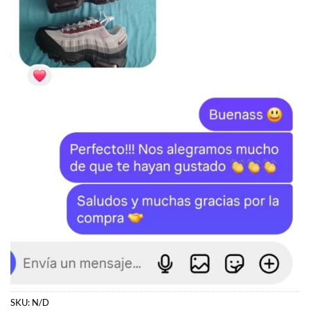
SKU:
N/D
Categorías:
Dunk
,
NIKE
,
ZAPATILLAS
Etiquetas:
Dunk
,
Nike