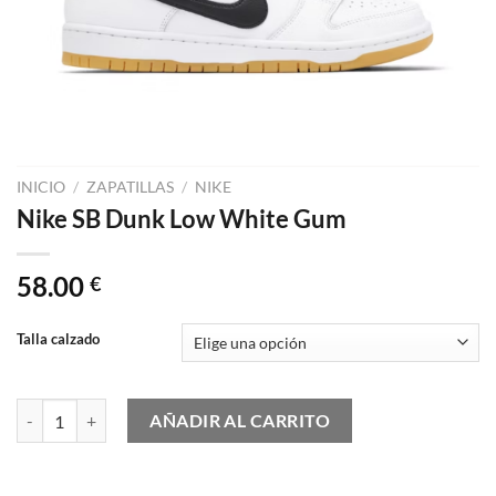
INICIO
/
ZAPATILLAS
/
NIKE
Nike SB Dunk Low White Gum
58.00
€
Talla calzado
Nike SB Dunk Low White Gum cantidad
AÑADIR AL CARRITO