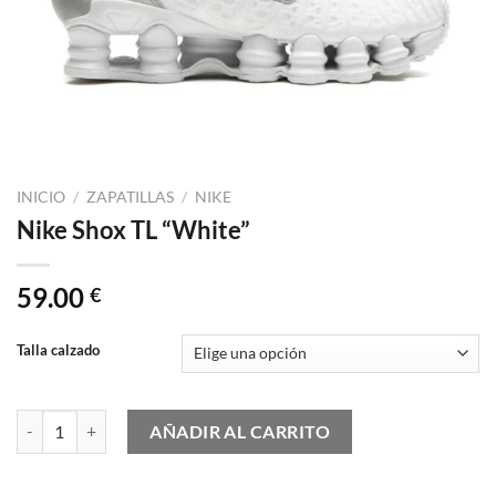
INICIO
/
ZAPATILLAS
/
NIKE
Nike Shox TL “White”
59.00
€
Talla calzado
Nike Shox TL "White" cantidad
AÑADIR AL CARRITO