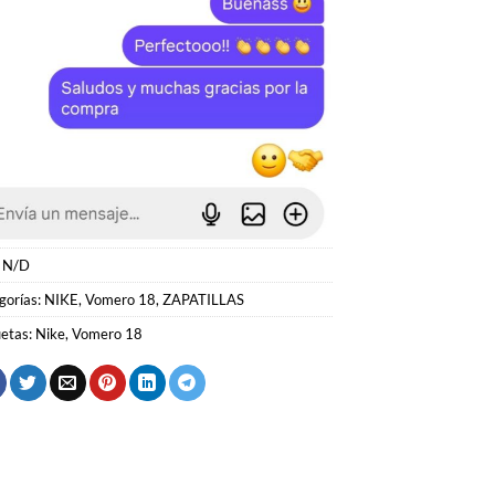
:
N/D
gorías:
NIKE
,
Vomero 18
,
ZAPATILLAS
uetas:
Nike
,
Vomero 18