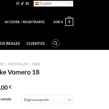
Español
0.00
€
0
ACCEDER / REGISTRARSE
OS REALES
CLIENTES
CIO
/
ZAPATILLAS
/
NIKE
ke Vomero 18
.00
€
 calzado