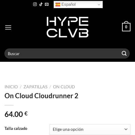
Skip
Español
to
content
0
Buscar
por:
INICIO
/
ZAPATILLAS
/
ON CLOUD
On Cloud Cloudrunner 2
64.00
€
Talla calzado