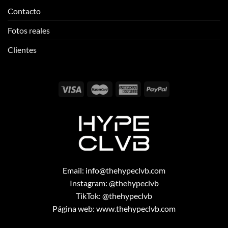
Contacto
Fotos reales
Clientes
Email:
info@thehypeclvb.com
Instagram:
@thehypeclvb
TikTok:
@thehypeclvb
Página web:
www.thehypeclvb.com