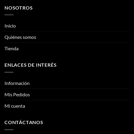
múltiples
variantes.
NOSOTROS
variantes.
Las
Las
opciones
opciones
se
Inicio
se
pueden
pueden
Quiénes somos
elegir
elegir
en
Tienda
en
la
la
página
página
de
ENLACES DE INTERÉS
de
producto
producto
Información
Mis Pedidos
Mi cuenta
CONTÁCTANOS