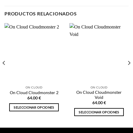
PRODUCTOS RELACIONADOS
ON CLOUD
ON CLOUD
On Cloud Cloudmonster
On Cloud Cloudmonster 2
Void
64.00
€
64.00
€
SELECCIONAR OPCIONES
SELECCIONAR OPCIONES
Este
Este
producto
producto
tiene
tiene
múltiples