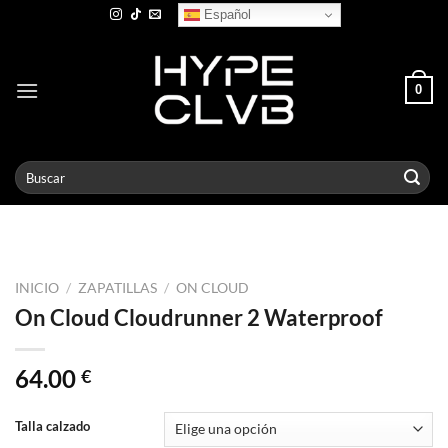
Skip
Español
to
content
0
Buscar
por:
INICIO
/
ZAPATILLAS
/
ON CLOUD
On Cloud Cloudrunner 2 Waterproof
64.00
€
Talla calzado