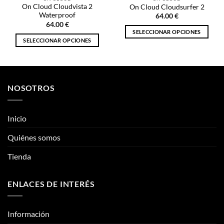
On Cloud Cloudvista 2
On Cloud Cloudsurfer 2
Waterproof
64.00
€
64.00
€
SELECCIONAR OPCIONES
SELECCIONAR OPCIONES
Este
Este
producto
producto
tiene
tiene
múltiples
múltiples
variantes.
NOSOTROS
variantes.
Las
Las
opciones
opciones
se
Inicio
se
pueden
pueden
Quiénes somos
elegir
elegir
en
Tienda
en
la
la
página
página
de
ENLACES DE INTERÉS
de
producto
producto
Información