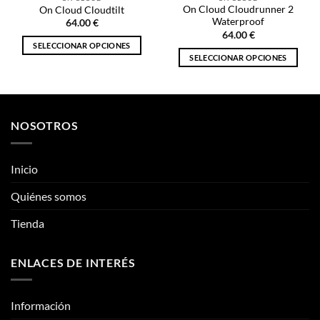
On Cloud Cloudrunner 2
On Cloud Cloudtilt
Waterproof
64.00
€
64.00
€
SELECCIONAR OPCIONES
SELECCIONAR OPCIONES
Este
Este
producto
producto
tiene
tiene
múltiples
múltiples
variantes.
NOSOTROS
variantes.
Las
Las
opciones
opciones
se
Inicio
se
pueden
pueden
Quiénes somos
elegir
elegir
en
Tienda
en
la
la
página
página
de
ENLACES DE INTERÉS
de
producto
producto
Información