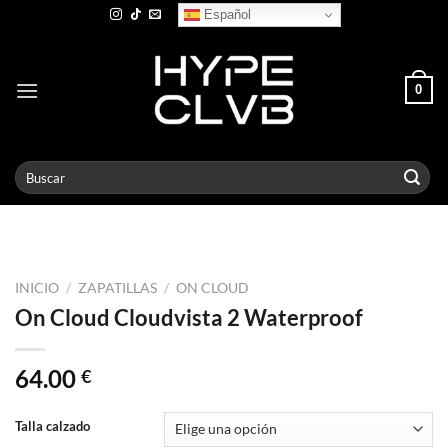
Skip
Español
to
content
0
Buscar
por:
INICIO
/
ZAPATILLAS
/
ON CLOUD
On Cloud Cloudvista 2 Waterproof
64.00
€
Talla calzado