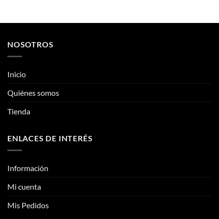
Este
Este
producto
producto
tiene
tiene
múltiples
múltiples
variantes.
variantes.
NOSOTROS
Las
Las
opciones
opciones
se
se
Inicio
pueden
pueden
Quiénes somos
elegir
elegir
en
en
Tienda
la
la
página
página
de
de
ENLACES DE INTERÉS
producto
producto
Información
Mi cuenta
Mis Pedidos