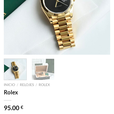
INICIO
/
RELOJES
/
ROLEX
Rolex
95.00
€