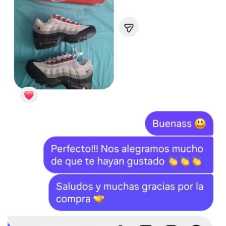
Categorías:
RELOJES
,
Rolex
Etiqueta:
Rolex