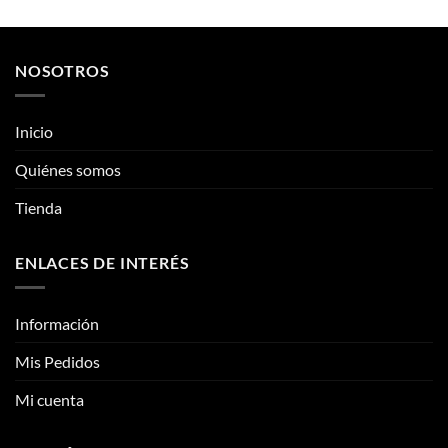
opciones
se
Inicio
se
pueden
pueden
Quiénes somos
elegir
elegir
en
Tienda
en
la
la
página
página
de
ENLACES DE INTERÉS
de
producto
producto
Información
Mis Pedidos
Mi cuenta
CONTÁCTANOS
Contacto
Fotos reales