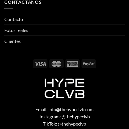
Clientes
Email:
info@thehypeclvb.com
Instagram:
@thehypeclvb
TikTok:
@thehypeclvb
Página web:
www.thehypeclvb.com
Copyright 2026 ©
THEHYPECLVB.COM