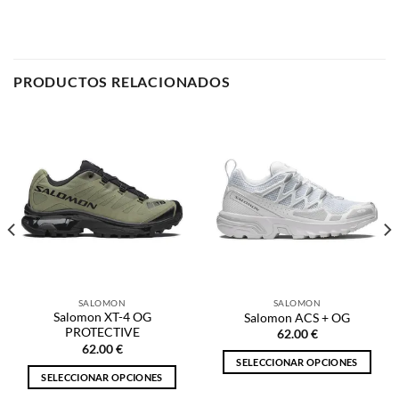
SALOMON
SALOMON
Salomon XT-4 OG
Salomon ACS + OG
PROTECTIVE
62.00
€
62.00
€
SELECCIONAR OPCIONES
SELECCIONAR OPCIONES
Este
Este
producto
producto
tiene
tiene
múltiples
múltiples
variantes.
NOSOTROS
variantes.
Las
Las
opciones