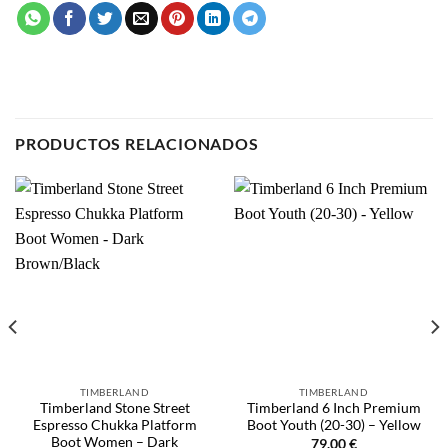
PRODUCTOS RELACIONADOS
TIMBERLAND
TIMBERLAND
Timberland Stone Street
Timberland 6 Inch Premium
Espresso Chukka Platform
Boot Youth (20-30) – Yellow
Boot Women – Dark
79.00
€
Brown/Black
SELECCIONAR OPCIONES
79.00
€
Este