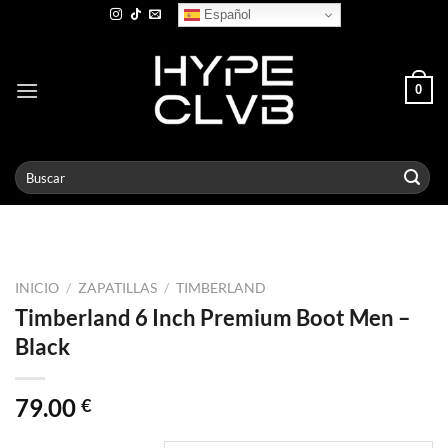
Skip
Español
to
content
0
Buscar
por:
INICIO
/
ZAPATILLAS
/
TIMBERLAND
Timberland 6 Inch Premium Boot Men –
Black
79.00
€