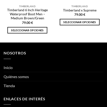
TIMBERLAND
TIMBERLAND
Timberland 6 Inch Heritage
Timberland x Supreme
Waterproof Boot Men –
79.00
€
Medium Brown/Green
SELECCIONAR OPCIONES
79.00
€
Este
SELECCIONAR OPCIONES
producto
Este
tiene
producto
múltiples
tiene
variantes.
múltiples
NOSOTROS
Las
variantes.
opciones
Las
se
opciones
Inicio
pueden
se
elegir
pueden
Quiénes somos
en
elegir
la
Tienda
en
página
la
de
página
producto
ENLACES DE INTERÉS
de
producto