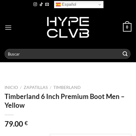
Skip
Español
to
content
0
Buscar
por:
INICIO
/
ZAPATILLAS
/
TIMBERLAND
Timberland 6 Inch Premium Boot Men –
Yellow
79.00
€