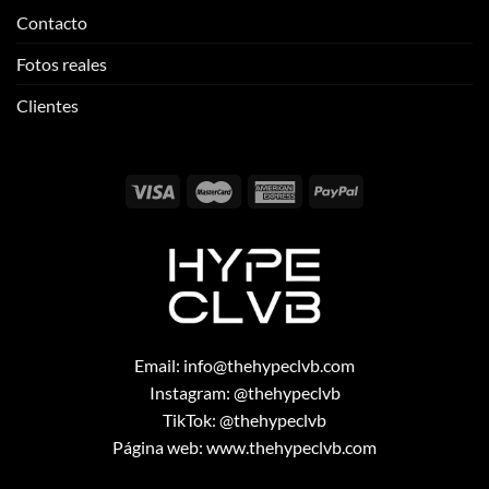
Email:
info@thehypeclvb.com
Instagram:
@thehypeclvb
TikTok:
@thehypeclvb
Página web:
www.thehypeclvb.com
Copyright 2026 ©
THEHYPECLVB.COM