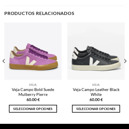
VEJA
VEJA
Veja Campo Bold Suede
Veja Campo Leather Black
Mulberry Pierre
White
60.00
€
60.00
€
SELECCIONAR OPCIONES
SELECCIONAR OPCIONES
Este
Este
producto
producto
tiene
tiene
múltiples
múltiples
NOSOTROS
variantes.
variantes.
Las
Las
opciones
opciones
Inicio
se
se
pueden
pueden