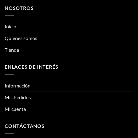
Quiénes somos
elegir
elegir
Tienda
en
en
la
la
página
página
ENLACES DE INTERÉS
de
de
producto
producto
Información
Mis Pedidos
Mi cuenta
CONTÁCTANOS
Contacto
Fotos reales
Clientes