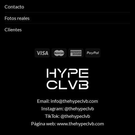
Contacto
Fotos reales
Clientes
Email:
info@thehypeclvb.com
Instagram:
@thehypeclvb
TikTok:
@thehypeclvb
Página web:
www.thehypeclvb.com