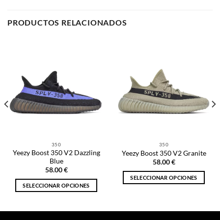
PRODUCTOS RELACIONADOS
350
350
Yeezy Boost 350 V2 Dazzling
Yeezy Boost 350 V2 Granite
Blue
58.00
€
58.00
€
SELECCIONAR OPCIONES
SELECCIONAR OPCIONES
Este
Este
producto
producto
tiene
tiene
múltiples