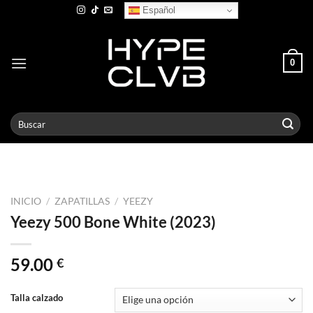
Skip
Español
to
content
0
Buscar
por:
INICIO
/
ZAPATILLAS
/
YEEZY
Yeezy 500 Bone White (2023)
59.00
€
Talla calzado