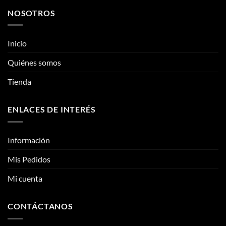
múltiples
variantes.
NOSOTROS
variantes.
Las
Las
opciones
opciones
se
Inicio
se
pueden
pueden
Quiénes somos
elegir
elegir
en
Tienda
en
la
la
página
página
de
ENLACES DE INTERÉS
de
producto
producto
Información
Mis Pedidos
Mi cuenta
CONTÁCTANOS