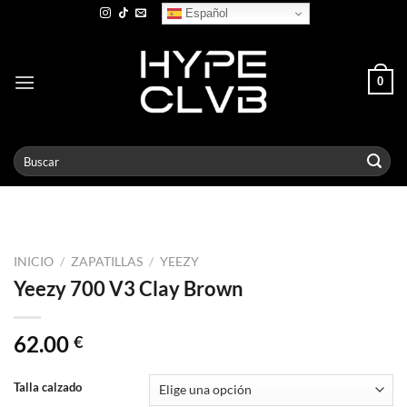
Skip
Español
to
content
0
Buscar
por:
INICIO
/
ZAPATILLAS
/
YEEZY
Yeezy 700 V3 Clay Brown
62.00
€
Talla calzado