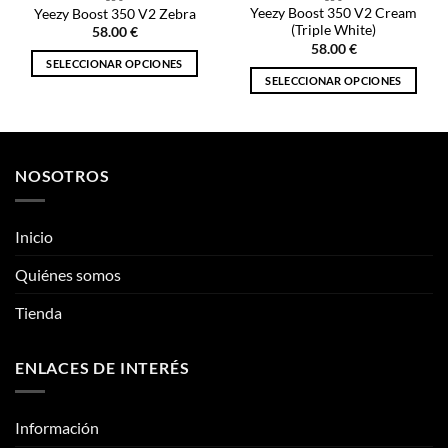
Yeezy Boost 350 V2 Cream
Yeezy Boost 350 V2 Zebra
(Triple White)
58.00
€
58.00
€
SELECCIONAR OPCIONES
SELECCIONAR OPCIONES
Este
Este
producto
producto
tiene
tiene
múltiples
múltiples
variantes.
NOSOTROS
variantes.
Las
Las
opciones
opciones
se
Inicio
se
pueden
pueden
Quiénes somos
elegir
elegir
en
Tienda
en
la
la
página
página
de
ENLACES DE INTERÉS
de
producto
producto
Información