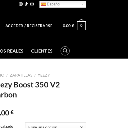
Español
0.00
€
0
ACCEDER / REGISTRARSE
OS REALES
CLIENTES
CIO
/
ZAPATILLAS
/
YEEZY
ezy Boost 350 V2
arbon
.00
€
 calzado