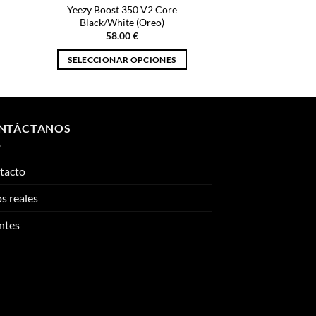
Yeezy Boost 350 V2 Core
Black/White (Oreo)
58.00
€
SELECCIONAR OPCIONES
Este
producto
tiene
múltiples
NTÁCTANOS
variantes.
Las
tacto
opciones
se
s reales
pueden
elegir
ntes
en
la
página
de
producto