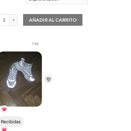
y Boost 350 V2 Carbon cantidad
AÑADIR AL CARRITO