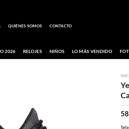
A
QUIÉNES SOMOS
CONTACTO
O 2026
RELOJES
NIÑOS
LO MÁS VENDIDO
FOT
INI
Ye
C
58
Talla