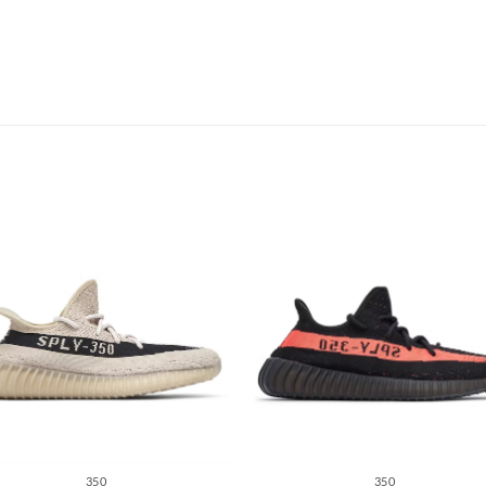
S
350
350