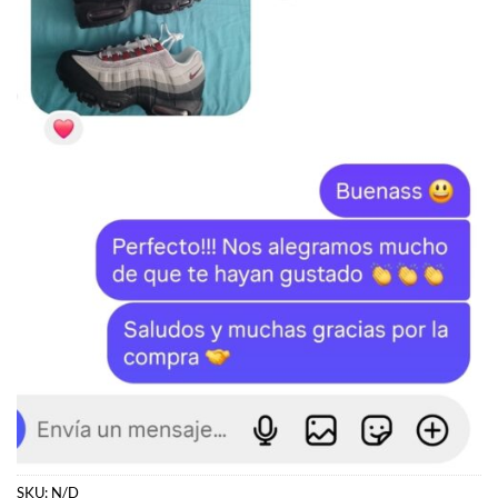
SKU:
N/D
Categorías:
350
,
YEEZY
Etiquetas:
Boost 350 V2
,
Yeezy