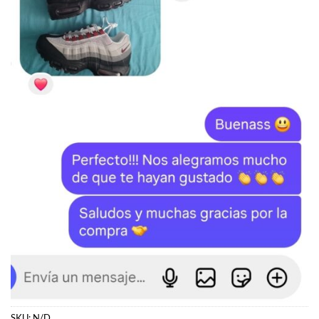
SKU:
N/D
Categorías:
350
,
YEEZY
Etiquetas:
Boost 350 V2
,
Yeezy