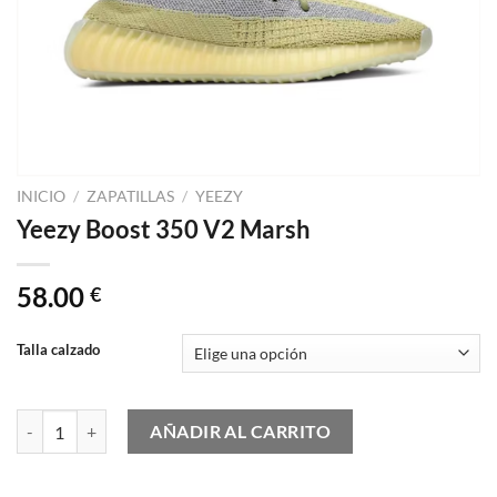
INICIO
/
ZAPATILLAS
/
YEEZY
Yeezy Boost 350 V2 Marsh
58.00
€
Talla calzado
Yeezy Boost 350 V2 Marsh cantidad
AÑADIR AL CARRITO