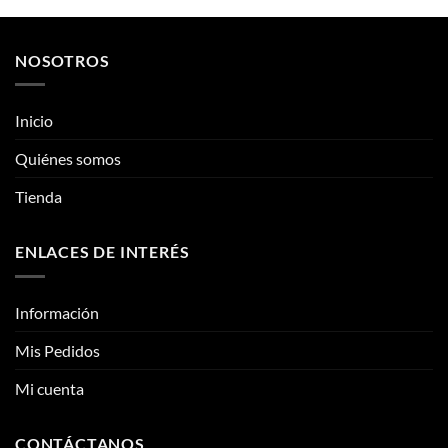
producto
producto
tiene
tiene
múltiples
múltiples
NOSOTROS
variantes.
variantes.
Las
Las
opciones
opciones
Inicio
se
se
pueden
pueden
Quiénes somos
elegir
elegir
Tienda
en
en
la
la
página
página
ENLACES DE INTERÉS
de
de
producto
producto
Información
Mis Pedidos
Mi cuenta
CONTÁCTANOS