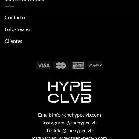
Contacto
Fotos reales
Clientes
Email:
info@thehypeclvb.com
Instagram:
@thehypeclvb
TikTok:
@thehypeclvb
Página web:
www.thehypeclvb.com