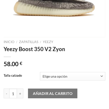
INICIO
/
ZAPATILLAS
/
YEEZY
Yeezy Boost 350 V2 Zyon
58.00
€
Talla calzado
Yeezy Boost 350 V2 Zyon cantidad
AÑADIR AL CARRITO