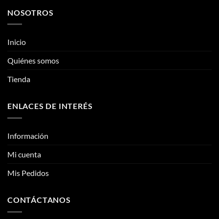
múltiples
variantes.
NOSOTROS
variantes.
Las
Las
opciones
opciones
se
Inicio
se
pueden
pueden
Quiénes somos
elegir
elegir
en
Tienda
en
la
la
página
página
de
ENLACES DE INTERÉS
de
producto
producto
Información
Mi cuenta
Mis Pedidos
CONTÁCTANOS