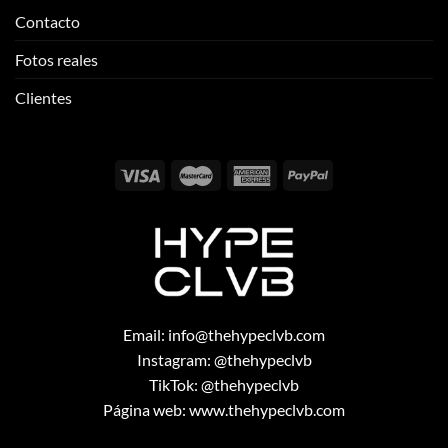
Contacto
Fotos reales
Clientes
Email:
info@thehypeclvb.com
Instagram:
@thehypeclvb
TikTok:
@thehypeclvb
Página web:
www.thehypeclvb.com