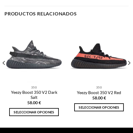
PRODUCTOS RELACIONADOS
350
350
Yeezy Boost 350 V2 Dark
Yeezy Boost 350 V2 Red
Salt
58.00
€
58.00
€
SELECCIONAR OPCIONES
SELECCIONAR OPCIONES
Este
Este
producto
producto
tiene
tiene
múltiples