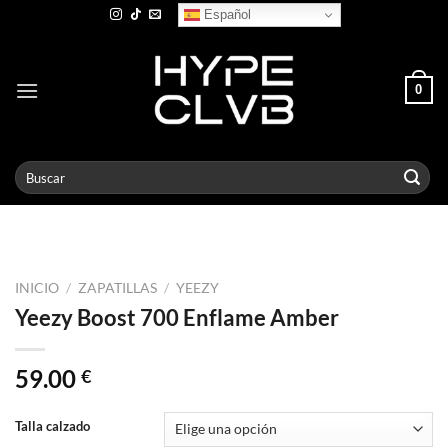
Skip
Español
to
content
0
Buscar
por:
INICIO
/
ZAPATILLAS
/
YEEZY
Yeezy Boost 700 Enflame Amber
59.00
€
Talla calzado