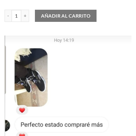
Yeezy Boost 700 Enflame Amber cantidad
AÑADIR AL CARRITO