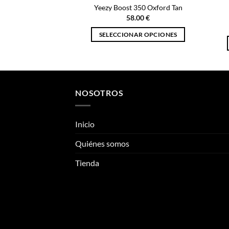
Yeezy Boost 350 Oxford Tan
58.00
€
SELECCIONAR OPCIONES
Este
producto
tiene
múltiples
NOSOTROS
variantes.
Las
opciones
Inicio
se
pueden
Quiénes somos
elegir
Tienda
en
la
página
de
producto