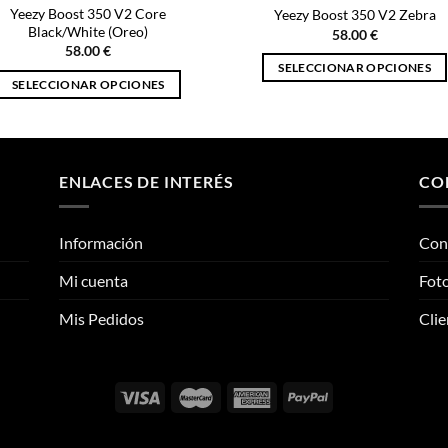
Yeezy Boost 350 V2 Core
Yeezy Boost 350 V2 Zebra
Black/White (Oreo)
58.00
€
58.00
€
SELECCIONAR OPCIONES
SELECCIONAR OPCIONES
Este
Este
producto
producto
tiene
tiene
múltiples
múltiples
ENLACES DE INTERÉS
CO
variantes.
variantes.
Las
Las
opciones
Información
Con
opciones
se
se
pueden
Mi cuenta
Foto
pueden
elegir
elegir
Mis Pedidos
Clie
en
en
la
la
página
página
de
de
producto
producto