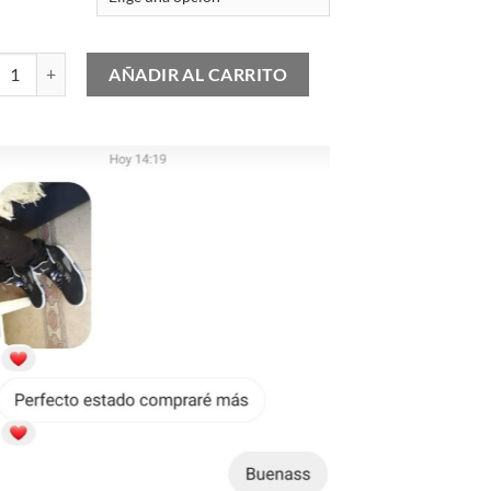
y Boost 700 MNVN Resin cantidad
AÑADIR AL CARRITO