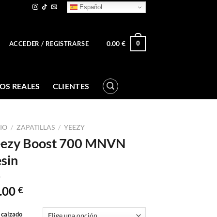
Español
0.00
€
0
ACCEDER / REGISTRARSE
OS REALES
CLIENTES
CIO
/
ZAPATILLAS
/
YEEZY
ezy Boost 700 MNVN
sin
.00
€
 calzado