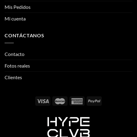
CONTÁCTANOS
Contacto
Fotos reales
Clientes
Email:
info@thehypeclvb.com
Instagram:
@thehypeclvb
TikTok:
@thehypeclvb