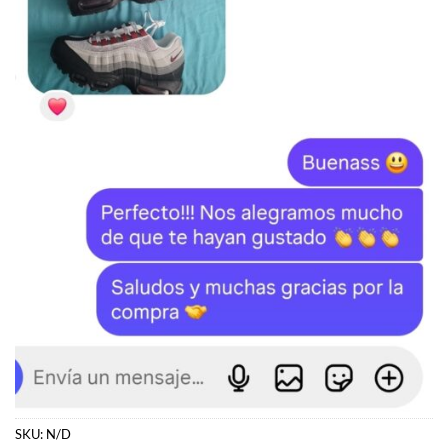
SKU:
N/D
Categorías:
Slides
,
YEEZY
Etiquetas:
Slide
,
Yeezy