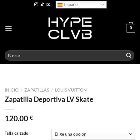
Skip
Español
to
content
0
Buscar
por:
INICIO
/
ZAPATILLAS
/
LOUIS VUITTON
Zapatilla Deportiva LV Skate
120.00
€
Talla calzado