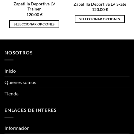
Zapatilla Deportiva LV
Zapatilla Deportiva LV Skate
Trainer
120.00
€
120.00
€
SELECCIONAR OPCIONES
SELECCIONAR OPCIONES
Este
Este
producto
producto
tiene
tiene
múltiples
múltiples
variantes.
NOSOTROS
variantes.
Las
Las
opciones
opciones
se
Inicio
se
pueden
pueden
Quiénes somos
elegir
elegir
en
Tienda
en
la
la
página
página
de
ENLACES DE INTERÉS
de
producto
producto
Información