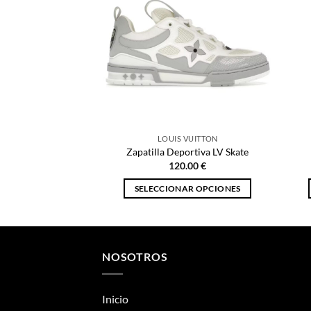
LOUIS VUITTON
Zapatilla Deportiva LV Skate
120.00
€
SELECCIONAR OPCIONES
Este
producto
tiene
múltiples
NOSOTROS
variantes.
Las
Inicio
opciones