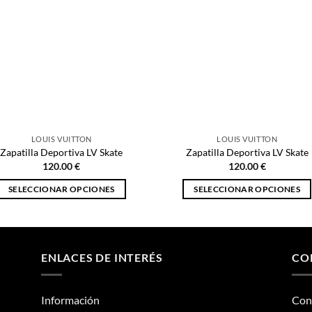
LOUIS VUITTON
LOUIS VUITTON
Zapatilla Deportiva LV Skate
Zapatilla Deportiva LV Skate
120.00
€
120.00
€
SELECCIONAR OPCIONES
SELECCIONAR OPCIONES
Este
Este
producto
producto
tiene
tiene
múltiples
múltiples
ENLACES DE INTERÉS
CO
variantes.
variantes.
Las
Las
Información
Con
opciones
opciones