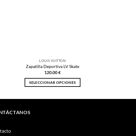
LOUIS VUITTON
Zapatilla Deportiva LV Skate
120.00
€
SELECCIONAR OPCIONES
Este
producto
tiene
múltiples
NTÁCTANOS
variantes.
Las
tacto
opciones