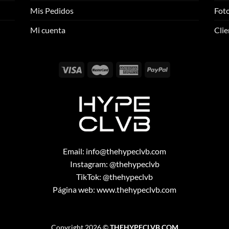
se
se
Mis Pedidos
Foto
pueden
pueden
elegir
elegir
Mi cuenta
Clie
en
en
la
la
página
página
de
de
producto
producto
Email:
info@thehypeclvb.com
Instagram:
@thehypeclvb
TikTok:
@thehypeclvb
Página web:
www.thehypeclvb.com
Copyright 2026 ©
THEHYPECLVB.COM