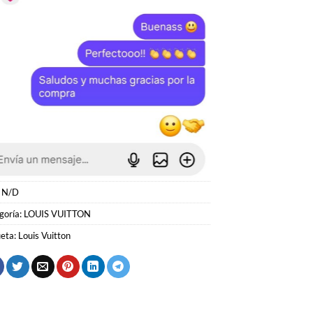
:
N/D
goría:
LOUIS VUITTON
ueta:
Louis Vuitton