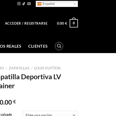
Español
0.00
€
0
ACCEDER / REGISTRARSE
OS REALES
CLIENTES
CIO
/
ZAPATILLAS
/
LOUIS VUITTON
patilla Deportiva LV
ainer
0.00
€
 calzado