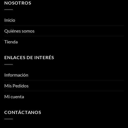
NOSOTROS
variantes.
variantes.
Las
Las
opciones
opciones
Inicio
se
se
pueden
pueden
Quiénes somos
elegir
elegir
Tienda
en
en
la
la
página
página
ENLACES DE INTERÉS
de
de
producto
producto
Información
Mis Pedidos
Mi cuenta
CONTÁCTANOS