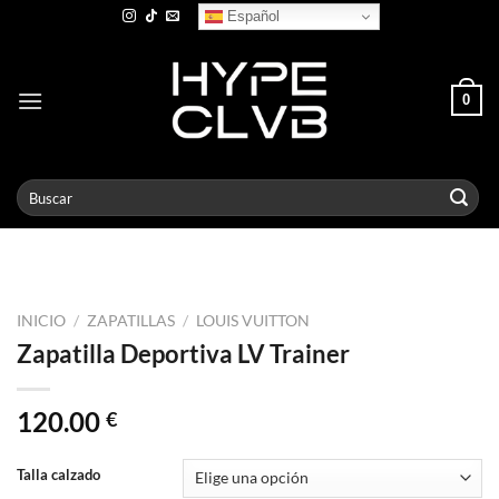
Skip
Español
to
content
0
Buscar
por:
INICIO
/
ZAPATILLAS
/
LOUIS VUITTON
Zapatilla Deportiva LV Trainer
120.00
€
Talla calzado