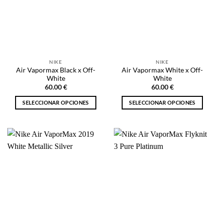
opciones
se
se
pueden
pueden
elegir
elegir
en
en
la
la
página
NIKE
NIKE
página
de
Air Vapormax Black x Off-
Air Vapormax White x Off-
de
producto
White
White
producto
60.00
€
60.00
€
SELECCIONAR OPCIONES
SELECCIONAR OPCIONES
Este
Este
producto
producto
tiene
tiene
múltiples
múltiples
variantes.
variantes.
Las
Las
opciones
opciones
se
se
pueden
pueden
elegir
elegir
en
en