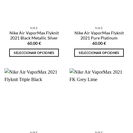
pueden
pueden
elegir
elegir
en
en
la
la
NIKE
NIKE
página
página
Nike Air VaporMax Flyknit
Nike Air VaporMax Flyknit
de
de
2021 Black Metallic Silver
2021 Pure Platinum
producto
producto
60.00
€
60.00
€
SELECCIONAR OPCIONES
SELECCIONAR OPCIONES
Este
Este
producto
producto
tiene
tiene
múltiples
múltiples
variantes.
variantes.
Las
Las
opciones
opciones
se
se
pueden
pueden
elegir
elegir
en
en
la
la
NIKE
NIKE