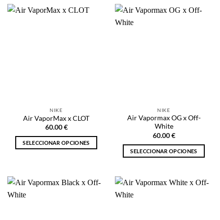
tiene
tiene
múltiples
múltiples
variantes.
variantes.
Las
Las
opciones
opciones
se
se
pueden
pueden
elegir
elegir
en
en
la
la
página
NIKE
NIKE
página
de
Air Vapormax OG x Off-
Air VaporMax x CLOT
de
producto
White
60.00
€
producto
60.00
€
SELECCIONAR OPCIONES
SELECCIONAR OPCIONES
Este
Este
producto
producto
tiene
tiene
múltiples
múltiples
variantes.
variantes.
Las
Las
opciones