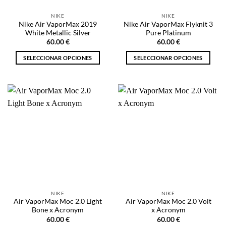
la
la
NIKE
NIKE
página
página
Nike Air VaporMax 2019
Nike Air VaporMax Flyknit 3
de
de
White Metallic Silver
Pure Platinum
producto
producto
60.00
€
60.00
€
SELECCIONAR OPCIONES
SELECCIONAR OPCIONES
Este
Este
producto
producto
tiene
tiene
múltiples
múltiples
variantes.
variantes.
Las
Las
opciones
opciones
se
se
pueden
pueden
elegir
elegir
en
en
la
la
NIKE
NIKE
página
página
Air VaporMax Moc 2.0 Light
Air VaporMax Moc 2.0 Volt
de
de
Bone x Acronym
x Acronym
producto
producto
60.00
€
60.00
€