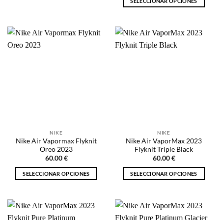
SELECCIONAR OPCIONES
Este
Este
producto
producto
tiene
tiene
múltiples
múltiples
variantes.
variantes.
Las
Las
opciones
opciones
se
se
pueden
pueden
elegir
elegir
en
en
la
la
página
NIKE
NIKE
página
de
Nike Air Vapormax Flyknit
Nike Air VaporMax 2023
de
producto
Oreo 2023
Flyknit Triple Black
producto
60.00
€
60.00
€
SELECCIONAR OPCIONES
SELECCIONAR OPCIONES
Este
Este
producto
producto
tiene
tiene
múltiples
múltiples