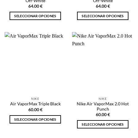
producto
Off-White
Off-White
producto
64.00
€
64.00
€
SELECCIONAR OPCIONES
SELECCIONAR OPCIONES
Este
Este
producto
producto
tiene
tiene
múltiples
múltiples
variantes.
variantes.
Las
Las
opciones
opciones
se
se
pueden
pueden
elegir
elegir
en
en
la
la
NIKE
NIKE
página
página
Nike Air VaporMax 2.0 Hot
Air VaporMax Triple Black
de
de
Punch
60.00
€
producto
producto
60.00
€
SELECCIONAR OPCIONES
SELECCIONAR OPCIONES
Este
Este
producto
producto