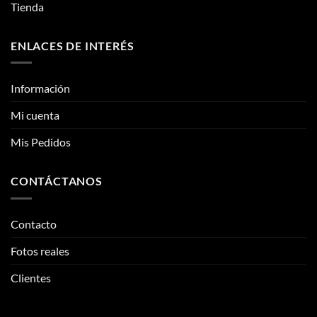
la
la
Tienda
página
página
de
de
ENLACES DE INTERÉS
producto
producto
Información
Mi cuenta
Mis Pedidos
CONTÁCTANOS
Contacto
Fotos reales
Clientes