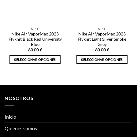
pueden
pueden
elegir
elegir
en
en
la
la
NIKE
NIKE
página
página
Nike Air VaporMax 2023
Nike Air VaporMax 2023
de
de
Flyknit Black Red University
Flyknit Light Silver Smoke
producto
producto
Blue
Grey
60.00
€
60.00
€
SELECCIONAR OPCIONES
SELECCIONAR OPCIONES
Este
Este
producto
producto
tiene
tiene
múltiples
múltiples
variantes.
variantes.
NOSOTROS
Las
Las
opciones
opciones
se
se
Inicio
pueden
pueden
elegir
elegir
Quiénes somos
en
en