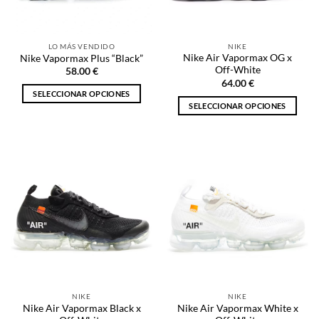
elegir
elegir
en
en
la
la
LO MÁS VENDIDO
NIKE
página
página
Nike Air Vapormax OG x
Nike Vapormax Plus “Black”
de
de
Off-White
58.00
€
producto
producto
64.00
€
SELECCIONAR OPCIONES
SELECCIONAR OPCIONES
Este
Este
producto
producto
tiene
tiene
múltiples
múltiples
variantes.
variantes.
Las
Las
opciones
opciones
se
se
pueden
pueden
elegir
elegir
en
en
la
la
página
NIKE
NIKE
página
de
Nike Air Vapormax Black x
Nike Air Vapormax White x
de