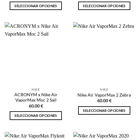
SELECCIONAR OPCIONES
SELECCIONAR OPCIONES
Este
Este
producto
producto
tiene
tiene
múltiples
múltiples
variantes.
variantes.
Las
Las
opciones
opciones
se
se
pueden
pueden
elegir
elegir
en
en
la
la
NIKE
NIKE
página
página
ACRONYM x Nike Air
Nike Air VaporMax 2 Zebra
de
de
VaporMax Moc 2 Sail
60.00
€
producto
producto
60.00
€
SELECCIONAR OPCIONES
SELECCIONAR OPCIONES
Este
Este
producto
producto
tiene
tiene
múltiples