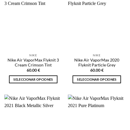
múltiples
variantes.
variantes.
Las
Las
opciones
opciones
se
se
pueden
pueden
elegir
elegir
en
en
la
la
página
NIKE
NIKE
página
de
Nike Air VaporMax Flyknit 3
Nike Air VaporMax 2020
de
producto
Cream Crimson Tint
Flyknit Particle Grey
producto
60.00
€
60.00
€
SELECCIONAR OPCIONES
SELECCIONAR OPCIONES
Este
Este
producto
producto
tiene
tiene
múltiples
múltiples
variantes.
variantes.
Las
Las
opciones
opciones
se
se