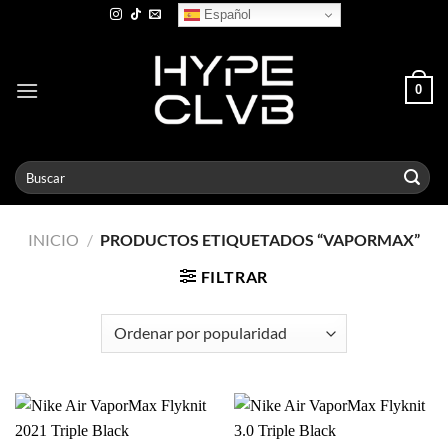
Skip
Español
to
content
0
Buscar
por:
INICIO
/
PRODUCTOS ETIQUETADOS “VAPORMAX”
FILTRAR