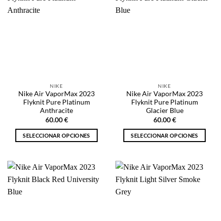
variantes.
variantes.
Las
Las
opciones
opciones
se
se
pueden
pueden
elegir
elegir
en
en
la
la
NIKE
NIKE
página
página
Nike Air VaporMax 2023
Nike Air VaporMax 2023
de
de
Flyknit Pure Platinum
Flyknit Pure Platinum
producto
producto
Anthracite
Glacier Blue
60.00
€
60.00
€
SELECCIONAR OPCIONES
SELECCIONAR OPCIONES
Este
Este
producto
producto
tiene
tiene
múltiples
múltiples
variantes.
variantes.
Las
Las
opciones
opciones
se
se