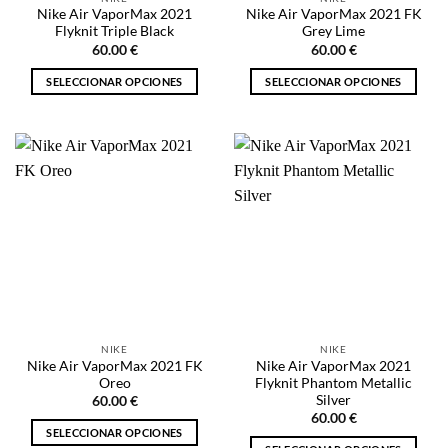
página
página
Nike Air VaporMax 2021
Nike Air VaporMax 2021 FK
de
de
Flyknit Triple Black
Grey Lime
producto
producto
60.00
€
60.00
€
SELECCIONAR OPCIONES
SELECCIONAR OPCIONES
Este
Este
producto
producto
tiene
tiene
múltiples
múltiples
variantes.
variantes.
Las
Las
opciones
opciones
se
se
pueden
pueden
elegir
elegir
en
en
la
la
NIKE
NIKE
página
página
Nike Air VaporMax 2021 FK
Nike Air VaporMax 2021
de
de
Oreo
Flyknit Phantom Metallic
producto
producto
Silver
60.00
€
60.00
€
SELECCIONAR OPCIONES