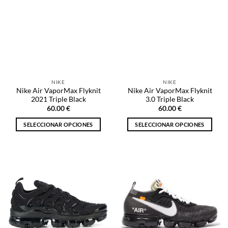
NIKE
NIKE
Nike Air VaporMax Flyknit
Nike Air VaporMax Flyknit
2021 Triple Black
3.0 Triple Black
60.00
€
60.00
€
SELECCIONAR OPCIONES
SELECCIONAR OPCIONES
Este
Este
producto
producto
tiene
tiene
múltiples
múltiples
variantes.
variantes.
Las
Las
opciones
opciones
se
se
pueden
pueden