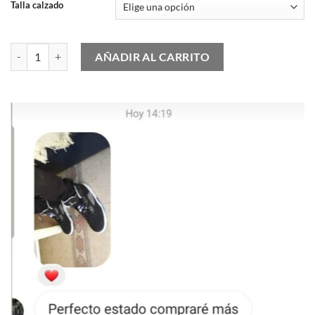
Talla calzado
Nike Air VaporMax Flyknit 2021 Triple Black cantidad
AÑADIR AL CARRITO