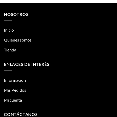
producto
producto
tiene
tiene
múltiples
múltiples
NOSOTROS
variantes.
variantes.
Las
Las
opciones
opciones
Inicio
se
se
pueden
pueden
Quiénes somos
elegir
elegir
Tienda
en
en
la
la
página
página
ENLACES DE INTERÉS
de
de
producto
producto
Información
Mis Pedidos
Mi cuenta
CONTÁCTANOS