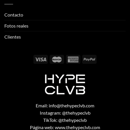
Contacto
Fotos reales
Clientes
Email:
info@thehypeclvb.com
Instagram:
@thehypeclvb
TikTok:
@thehypeclvb
Página web:
www.thehypeclvb.com