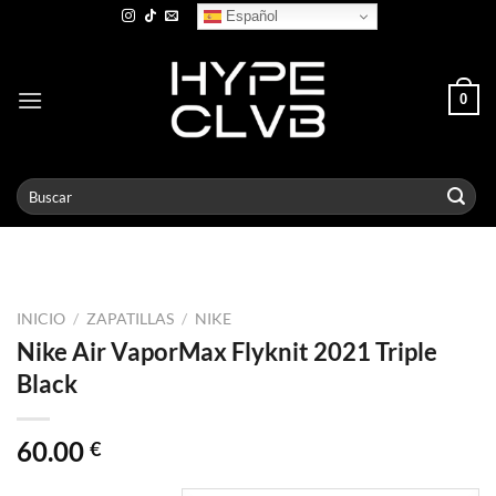
Skip
Español
to
content
0
Buscar
por:
INICIO
/
ZAPATILLAS
/
NIKE
Nike Air VaporMax Flyknit 2021 Triple
Black
60.00
€