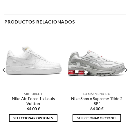
PRODUCTOS RELACIONADOS
AIR FORCE 1
LO MÁS VENDIDO
Nike Air Force 1 x Louis
Nike Shox x Supreme “Ride 2
Vuitton
SP”
64.00
€
64.00
€
SELECCIONAR OPCIONES
SELECCIONAR OPCIONES
Este
Este