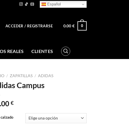
Español
0.00
€
0
ACCEDER / REGISTRARSE
OS REALES
CLIENTES
CIO
/
ZAPATILLAS
/
ADIDAS
idas Campus
.00
€
 calzado