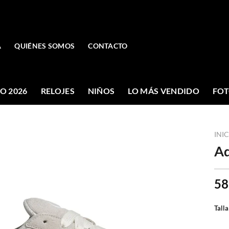
A
QUIÉNES SOMOS
CONTACTO
O 2026
RELOJES
NIÑOS
LO MÁS VENDIDO
FOT
INI
Ad
58
Talla