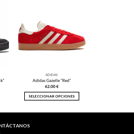
ADIDAS
ck”
Adidas Gazelle “Red”
62.00
€
SELECCIONAR OPCIONES
Este
producto
tiene
múltiples
NTÁCTANOS
variantes.