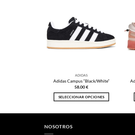
ADIDAS
Adidas Campus “Black/White”
Ad
58.00
€
SELECCIONAR OPCIONES
Este
producto
tiene
múltiples
NOSOTROS
variantes.