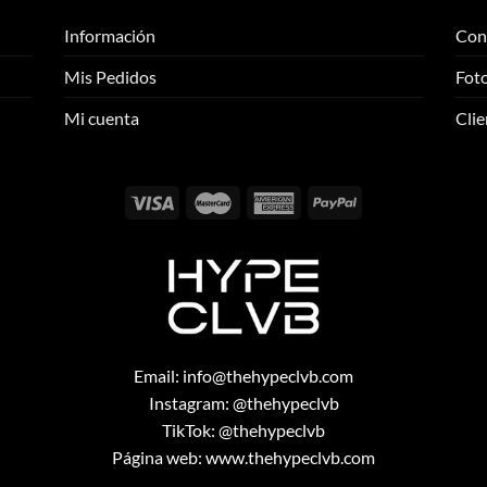
Las
Las
Información
Con
opciones
opciones
se
se
Mis Pedidos
Foto
pueden
pueden
elegir
elegir
Mi cuenta
Clie
en
en
la
la
página
página
de
de
producto
producto
Email:
info@thehypeclvb.com
Instagram:
@thehypeclvb
TikTok:
@thehypeclvb
Página web:
www.thehypeclvb.com