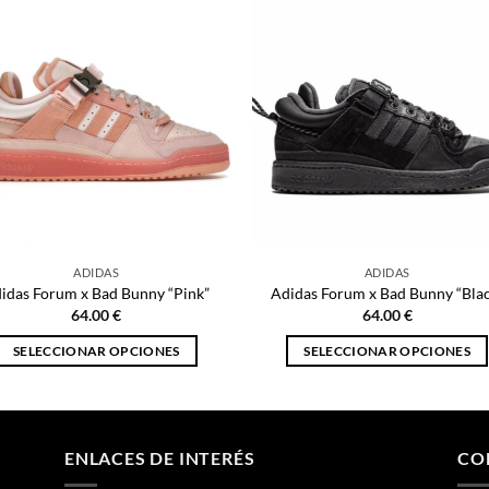
ADIDAS
ADIDAS
idas Forum x Bad Bunny “Pink”
Adidas Forum x Bad Bunny “Bla
64.00
€
64.00
€
SELECCIONAR OPCIONES
SELECCIONAR OPCIONES
Este
Este
producto
producto
tiene
tiene
múltiples
múltiples
ENLACES DE INTERÉS
CO
variantes.
variantes.