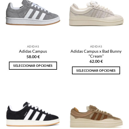
ADIDAS
ADIDAS
Adidas Campus x Bad Bunny
Adidas Campus
“Cream”
58.00
€
62.00
€
SELECCIONAR OPCIONES
SELECCIONAR OPCIONES
Este
Este
producto
producto
tiene
tiene
múltiples
múltiples
variantes.
variantes.
Las
Las
opciones
opciones
se
se
pueden
pueden
elegir