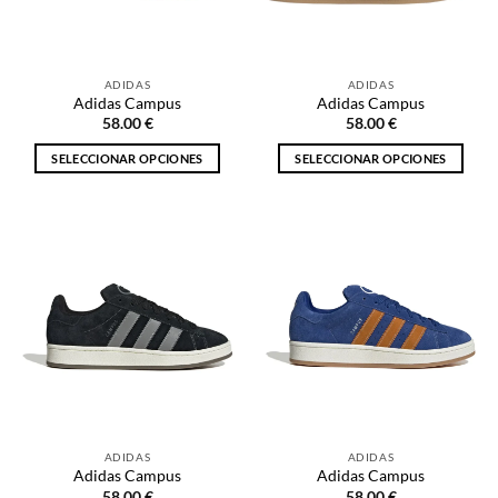
elegir
elegir
en
en
la
la
ADIDAS
ADIDAS
página
página
Adidas Campus
Adidas Campus
de
de
58.00
€
58.00
€
producto
producto
SELECCIONAR OPCIONES
SELECCIONAR OPCIONES
Este
Este
producto
producto
tiene
tiene
múltiples
múltiples
variantes.
variantes.
Las
Las
opciones
opciones
se
se
pueden
pueden
elegir
elegir
en
en
la
la
ADIDAS
ADIDAS
página
página
Adidas Campus
Adidas Campus
de
de
58.00
€
58.00
€