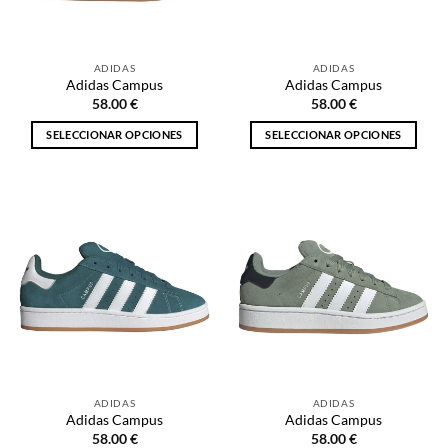
elegir
elegir
en
en
la
la
ADIDAS
ADIDAS
página
página
Adidas Campus
Adidas Campus
de
de
58.00
€
58.00
€
producto
producto
SELECCIONAR OPCIONES
SELECCIONAR OPCIONES
Este
Este
producto
producto
tiene
tiene
múltiples
múltiples
variantes.
variantes.
Las
Las
opciones
opciones
se
se
pueden
pueden
elegir
elegir
en
en
la
la
ADIDAS
ADIDAS
página
página
Adidas Campus
Adidas Campus
de
de
58.00
€
58.00
€