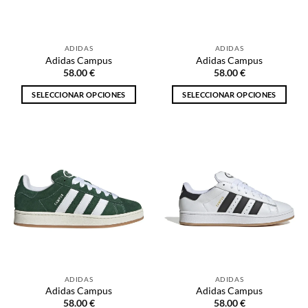
elegir
elegir
en
en
la
la
ADIDAS
ADIDAS
página
página
Adidas Campus
Adidas Campus
de
de
58.00
€
58.00
€
producto
producto
SELECCIONAR OPCIONES
SELECCIONAR OPCIONES
Este
Este
producto
producto
tiene
tiene
múltiples
múltiples
variantes.
variantes.
Las
Las
opciones
opciones
se
se
pueden
pueden
elegir
elegir
en
en
la
la
ADIDAS
ADIDAS
página
página
Adidas Campus
Adidas Campus
de
de
58.00
€
58.00
€