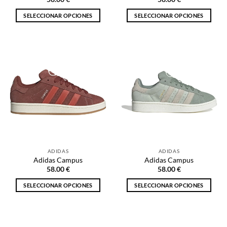
producto
producto
SELECCIONAR OPCIONES
SELECCIONAR OPCIONES
Este
Este
producto
producto
tiene
tiene
múltiples
múltiples
variantes.
variantes.
Las
Las
opciones
opciones
se
se
pueden
pueden
elegir
elegir
en
en
la
la
ADIDAS
ADIDAS
página
página
Adidas Campus
Adidas Campus
de
de
58.00
€
58.00
€
producto
producto
SELECCIONAR OPCIONES
SELECCIONAR OPCIONES
Este
Este
producto
producto
tiene
tiene