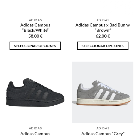
elegir
en
en
la
la
página
ADIDAS
ADIDAS
página
de
Adidas Campus
Adidas Campus x Bad Bunny
de
producto
“Black/White”
“Brown”
producto
58.00
€
62.00
€
SELECCIONAR OPCIONES
SELECCIONAR OPCIONES
Este
Este
producto
producto
tiene
tiene
múltiples
múltiples
variantes.
variantes.
Las
Las
opciones
opciones
se
se
pueden
pueden
elegir
elegir
en
en
la
la
ADIDAS
ADIDAS
página
página
Adidas Campus
Adidas Campus “Grey”
de
de