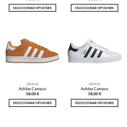
producto
producto
SELECCIONAR OPCIONES
SELECCIONAR OPCIONES
Este
Este
producto
producto
tiene
tiene
múltiples
múltiples
variantes.
variantes.
Las
Las
opciones
opciones
se
se
pueden
pueden
elegir
elegir
en
en
la
la
ADIDAS
ADIDAS
página
página
Adidas Campus
Adidas Campus
de
de
58.00
€
58.00
€
producto
producto
SELECCIONAR OPCIONES
SELECCIONAR OPCIONES
Este
Este
producto
producto
tiene
tiene