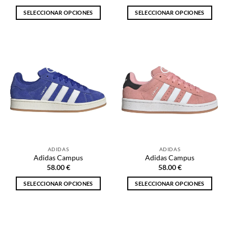
producto
producto
SELECCIONAR OPCIONES
SELECCIONAR OPCIONES
Este
Este
producto
producto
tiene
tiene
múltiples
múltiples
variantes.
variantes.
Las
Las
opciones
opciones
se
se
pueden
pueden
elegir
elegir
en
en
la
la
ADIDAS
ADIDAS
página
página
Adidas Campus
Adidas Campus
de
de
58.00
€
58.00
€
producto
producto
SELECCIONAR OPCIONES
SELECCIONAR OPCIONES
Este
Este
producto
producto
tiene
tiene
múltiples
múltiples