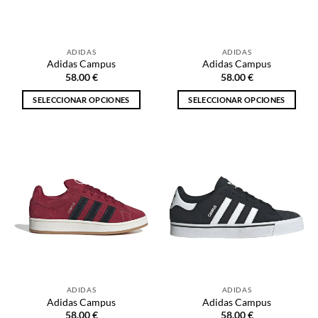
elegir
elegir
en
en
la
la
ADIDAS
ADIDAS
página
página
Adidas Campus
Adidas Campus
de
de
58.00
€
58.00
€
producto
producto
SELECCIONAR OPCIONES
SELECCIONAR OPCIONES
Este
Este
producto
producto
tiene
tiene
múltiples
múltiples
variantes.
variantes.
Las
Las
opciones
opciones
se
se
pueden
pueden
elegir
elegir
en
en
la
la
ADIDAS
ADIDAS
página
página
Adidas Campus
Adidas Campus
de
de
58.00
€
58.00
€