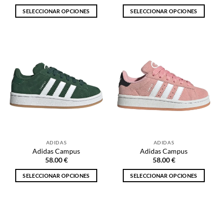
producto
producto
SELECCIONAR OPCIONES
SELECCIONAR OPCIONES
Este
Este
producto
producto
tiene
tiene
múltiples
múltiples
variantes.
variantes.
Las
Las
opciones
opciones
se
se
pueden
pueden
elegir
elegir
en
en
la
la
ADIDAS
ADIDAS
página
página
Adidas Campus
Adidas Campus
de
de
58.00
€
58.00
€
producto
producto
SELECCIONAR OPCIONES
SELECCIONAR OPCIONES
Este
Este
producto
producto
tiene
tiene
múltiples
múltiples