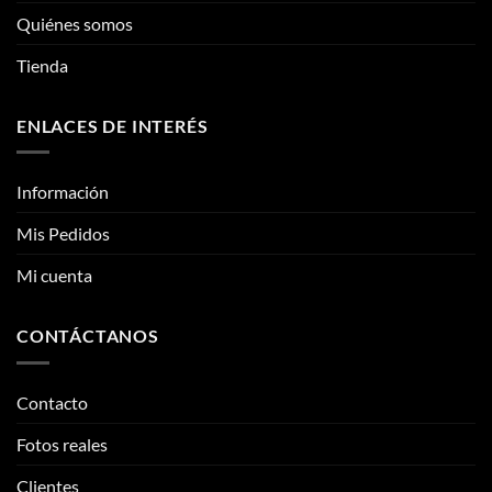
elegir
Quiénes somos
en
la
Tienda
página
de
ENLACES DE INTERÉS
producto
Información
Mis Pedidos
Mi cuenta
CONTÁCTANOS
Contacto
Fotos reales
Clientes