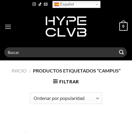
Skip
Español
to
content
0
Buscar
por:
INICIO
/
PRODUCTOS ETIQUETADOS “CAMPUS”
FILTRAR