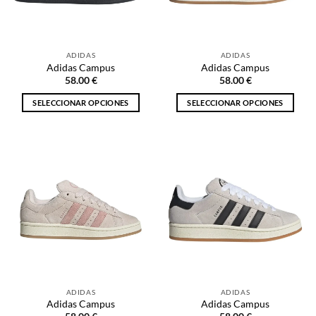
pueden
pueden
elegir
elegir
en
en
la
la
ADIDAS
ADIDAS
página
página
Adidas Campus
Adidas Campus
de
de
58.00
€
58.00
€
producto
producto
SELECCIONAR OPCIONES
SELECCIONAR OPCIONES
Este
Este
producto
producto
tiene
tiene
múltiples
múltiples
variantes.
variantes.
Las
Las
opciones
opciones
se
se
pueden
pueden
elegir
elegir
en
en
la
la
ADIDAS
ADIDAS
página
página
Adidas Campus
Adidas Campus
de
de