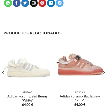
PRODUCTOS RELACIONADOS
ADIDAS
ADIDAS
Adidas Forum x Bad Bunny
Adidas Forum x Bad Bunny
“White”
“Pink”
64.00
€
64.00
€
SELECCIONAR OPCIONES
SELECCIONAR OPCIONES
Este
Este
producto
producto
tiene
tiene
múltiples
múltiples
NOSOTROS