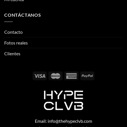
Fotos reales
Clientes
Email:
info@thehypeclvb.com
Instagram:
@thehypeclvb
TikTok:
@thehypeclvb
Página web:
www.thehypeclvb.com