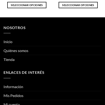
variantes.
variantes.
Las
Las
opciones
opciones
Inicio
se
se
pueden
pueden
Quiénes somos
elegir
elegir
Tienda
en
en
la
la
página
página
ENLACES DE INTERÉS
de
de
producto
producto
Información
Mis Pedidos
Mi cuenta
CONTÁCTANOS
Contacto