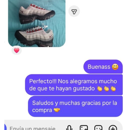
SKU:
N/D
Categorías:
ADIDAS
,
Campus
,
ZAPATILLAS