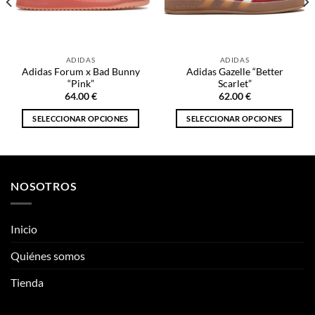
“Pink”
Scarlet”
64.00
€
62.00
€
SELECCIONAR OPCIONES
SELECCIONAR OPCIONES
Este
Este
producto
producto
tiene
tiene
múltiples
múltiples
NOSOTROS
variantes.
variantes.
Las
Las
opciones
opciones
Inicio
se
se
pueden
pueden
Quiénes somos
elegir
elegir
Tienda
en
en
la
la
página
página
ENLACES DE INTERÉS
de
de
producto
producto
Información
Mis Pedidos