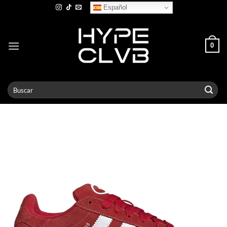
Skip
Español
to
content
0
Buscar
por: