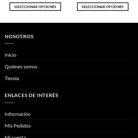
variantes.
variantes.
Las
Las
opciones
opciones
Inicio
se
se
pueden
pueden
Quiénes somos
elegir
elegir
Tienda
en
en
la
la
página
página
ENLACES DE INTERÉS
de
de
producto
producto
Información
Mis Pedidos
Mi cuenta
CONTÁCTANOS
Contacto