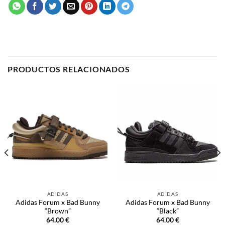
PRODUCTOS RELACIONADOS
ADIDAS
ADIDAS
Adidas Forum x Bad Bunny
Adidas Forum x Bad Bunny
“Brown”
“Black”
64.00
€
64.00
€
SELECCIONAR OPCIONES
SELECCIONAR OPCIONES
Este
Este
producto
producto
tiene
tiene
múltiples
múltiples
NOSOTROS