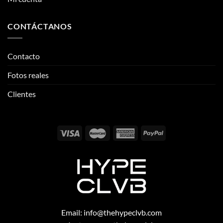
Fotos reales
Clientes
Email:
info@thehypeclvb.com
Instagram:
@thehypeclvb
TikTok:
@thehypeclvb
Página web:
www.thehypeclvb.com