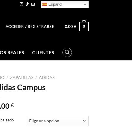
Español
0.00
€
0
ACCEDER / REGISTRARSE
OS REALES
CLIENTES
CIO
/
ZAPATILLAS
/
ADIDAS
idas Campus
.00
€
 calzado