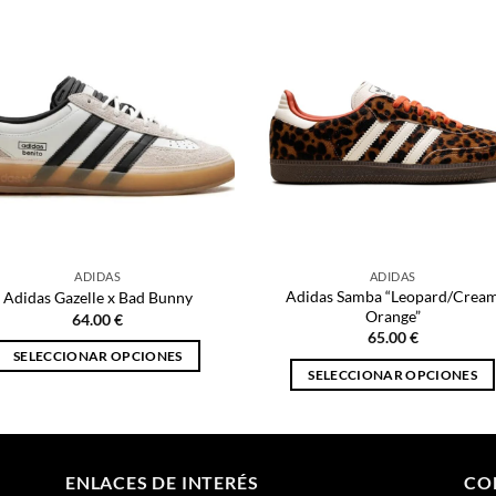
ADIDAS
ADIDAS
Adidas Samba “Leopard/Crea
Adidas Gazelle x Bad Bunny
Orange”
64.00
€
65.00
€
SELECCIONAR OPCIONES
SELECCIONAR OPCIONES
Este
Este
producto
producto
tiene
tiene
múltiples
múltiples
ENLACES DE INTERÉS
CO
variantes.