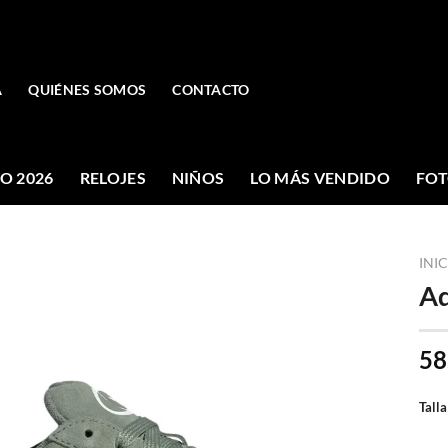
A
QUIÉNES SOMOS
CONTACTO
O 2026
RELOJES
NIÑOS
LO MÁS VENDIDO
FOT
INI
Ad
58
Talla