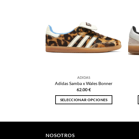
ADIDAS
Adidas Samba x Wales Bonner
62.00
€
SELECCIONAR OPCIONES
Este
producto
tiene
múltiples
NOSOTROS
variantes.