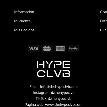
variantes.
Las
Las
opciones
Información
Con
opciones
se
se
pueden
Mi cuenta
Foto
pueden
elegir
elegir
Mis Pedidos
Clie
en
en
la
la
página
página
de
de
producto
producto
Email:
info@thehypeclvb.com
Instagram:
@thehypeclvb
TikTok:
@thehypeclvb
Página web:
www.thehypeclvb.com