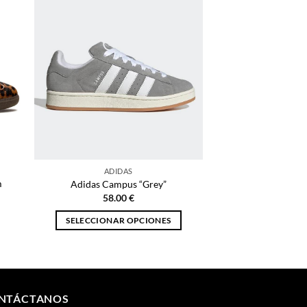
ADIDAS
m
Adidas Campus “Grey”
58.00
€
SELECCIONAR OPCIONES
Este
producto
tiene
múltiples
NTÁCTANOS
variantes.