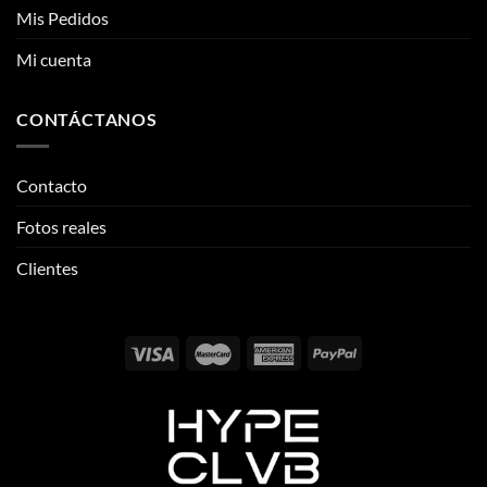
Contacto
Fotos reales
Clientes
Email:
info@thehypeclvb.com
Instagram:
@thehypeclvb
TikTok:
@thehypeclvb
Página web:
www.thehypeclvb.com