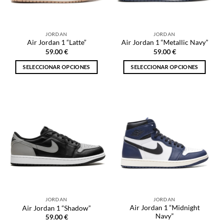
elegir
elegir
en
en
la
la
JORDAN
JORDAN
página
página
Air Jordan 1 “Latte”
Air Jordan 1 “Metallic Navy”
de
de
59.00
€
59.00
€
producto
producto
SELECCIONAR OPCIONES
SELECCIONAR OPCIONES
Este
Este
producto
producto
tiene
tiene
múltiples
múltiples
variantes.
variantes.
Las
Las
opciones
opciones
se
se
pueden
pueden
elegir
elegir
en
en
la
la
JORDAN
JORDAN
página
página
Air Jordan 1 “Midnight
Air Jordan 1 “Shadow”
de
de
Navy”
59.00
€