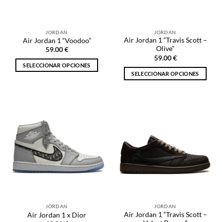
elegir
en
en
la
la
página
JORDAN
JORDAN
página
de
Air Jordan 1 “Travis Scott –
Air Jordan 1 “Voodoo”
de
producto
Olive”
59.00
€
producto
59.00
€
SELECCIONAR OPCIONES
SELECCIONAR OPCIONES
Este
Este
producto
producto
tiene
tiene
múltiples
múltiples
variantes.
variantes.
Las
Las
opciones
opciones
se
se
pueden
pueden
elegir
elegir
en
en
la
la
página
JORDAN
JORDAN
página
de
Air Jordan 1 “Travis Scott –
Air Jordan 1 x Dior
de