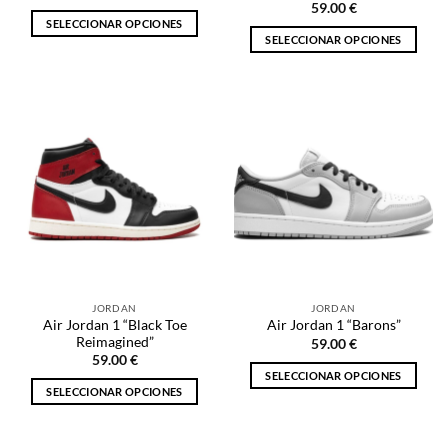
producto
producto
59.00
€
SELECCIONAR OPCIONES
SELECCIONAR OPCIONES
Este
Este
producto
producto
tiene
tiene
múltiples
múltiples
variantes.
variantes.
Las
Las
opciones
opciones
se
se
pueden
pueden
elegir
elegir
en
en
la
la
página
JORDAN
JORDAN
página
de
Air Jordan 1 “Black Toe
Air Jordan 1 “Barons”
de
producto
Reimagined”
59.00
€
producto
59.00
€
SELECCIONAR OPCIONES
SELECCIONAR OPCIONES
Este
Este
producto
producto
tiene