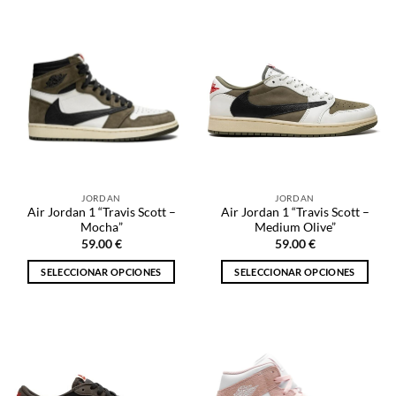
tiene
tiene
múltiples
múltiples
variantes.
variantes.
Las
Las
opciones
opciones
se
se
pueden
pueden
elegir
elegir
en
en
la
la
JORDAN
JORDAN
página
página
Air Jordan 1 “Travis Scott –
Air Jordan 1 “Travis Scott –
de
de
Mocha”
Medium Olive”
producto
producto
59.00
€
59.00
€
SELECCIONAR OPCIONES
SELECCIONAR OPCIONES
Este
Este
producto
producto
tiene
tiene
múltiples
múltiples
variantes.
variantes.
Las
Las