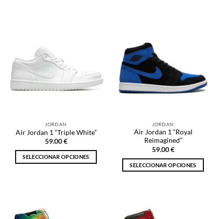
Este
Este
producto
producto
tiene
tiene
múltiples
múltiples
variantes.
variantes.
Las
Las
opciones
opciones
se
se
pueden
pueden
elegir
elegir
en
en
la
la
JORDAN
JORDAN
página
página
Air Jordan 1 “Royal
Air Jordan 1 “Triple White”
de
de
Reimagined”
59.00
€
producto
producto
59.00
€
SELECCIONAR OPCIONES
SELECCIONAR OPCIONES
Este
Este
producto
producto
tiene
tiene
múltiples
múltiples
variantes.
variantes.