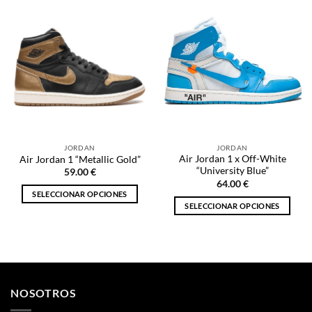
tiene
múltiples
múltiples
variantes.
variantes.
Las
Las
opciones
opciones
se
se
pueden
pueden
elegir
elegir
en
en
la
la
página
JORDAN
JORDAN
página
de
Air Jordan 1 x Off-White
Air Jordan 1 “Metallic Gold”
de
producto
“University Blue”
59.00
€
producto
64.00
€
SELECCIONAR OPCIONES
SELECCIONAR OPCIONES
Este
Este
producto
producto
tiene
tiene
múltiples
múltiples
variantes.
variantes.
Las
NOSOTROS
Las
opciones
opciones