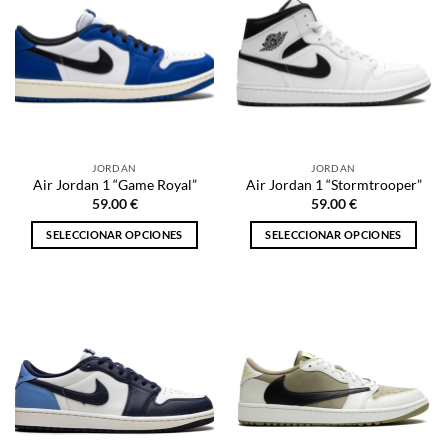
variantes.
variantes.
Las
Las
opciones
opciones
se
se
pueden
pueden
elegir
elegir
en
en
la
la
JORDAN
JORDAN
página
página
Air Jordan 1 “Game Royal”
Air Jordan 1 “Stormtrooper”
de
de
59.00
€
59.00
€
producto
producto
SELECCIONAR OPCIONES
SELECCIONAR OPCIONES
Este
Este
producto
producto
tiene
tiene
múltiples
múltiples
variantes.
variantes.
Las
Las
opciones
opciones
se
se
pueden
pueden
elegir
elegir