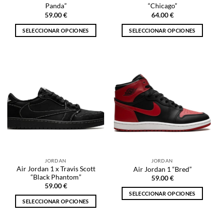
de
de
Panda”
“Chicago”
producto
producto
59.00
€
64.00
€
SELECCIONAR OPCIONES
SELECCIONAR OPCIONES
Este
Este
producto
producto
tiene
tiene
múltiples
múltiples
variantes.
variantes.
Las
Las
opciones
opciones
se
se
pueden
pueden
elegir
elegir
en
en
la
la
JORDAN
JORDAN
página
página
Air Jordan 1 x Travis Scott
Air Jordan 1 “Bred”
de
de
“Black Phantom”
59.00
€
producto
producto
59.00
€
SELECCIONAR OPCIONES
SELECCIONAR OPCIONES
Este
Este
producto