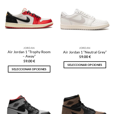
múltiples
múltiples
variantes.
variantes.
Las
Las
opciones
opciones
se
se
pueden
pueden
elegir
elegir
en
en
la
la
JORDAN
JORDAN
página
página
Air Jordan 1 “Trophy Room
Air Jordan 1 “Neutral Grey”
de
de
– Away”
59.00
€
producto
producto
59.00
€
SELECCIONAR OPCIONES
SELECCIONAR OPCIONES
Este
Este
producto
producto
tiene
tiene
múltiples
múltiples
variantes.
variantes.
Las
Las
opciones
opciones
se
se
pueden