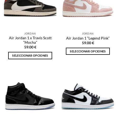
opciones
opciones
se
se
pueden
pueden
elegir
elegir
en
en
la
la
JORDAN
JORDAN
página
página
Air Jordan 1 x Travis Scott
Air Jordan 1 “Legend Pink”
de
de
“Mocha”
59.00
€
producto
producto
59.00
€
SELECCIONAR OPCIONES
SELECCIONAR OPCIONES
Este
Este
producto
producto
tiene
tiene
múltiples
múltiples
variantes.
variantes.
Las
Las
opciones
opciones
se
se
pueden
pueden
elegir
elegir
en
en