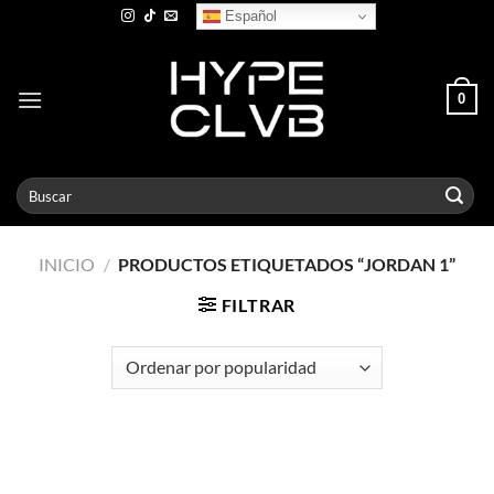
Skip
Español
to
content
0
Buscar
por:
INICIO
/
PRODUCTOS ETIQUETADOS “JORDAN 1”
FILTRAR