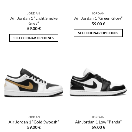
en
en
la
la
JORDAN
JORDAN
página
página
Air Jordan 1 “Light Smoke
Air Jordan 1 “Green Glow”
de
de
Grey”
59.00
€
producto
producto
59.00
€
SELECCIONAR OPCIONES
SELECCIONAR OPCIONES
Este
Este
producto
producto
tiene
tiene
múltiples
múltiples
variantes.
variantes.
Las
Las
opciones
opciones
se
se
pueden
pueden
elegir
elegir
en
en
la
la
página
JORDAN
JORDAN
página
de
Air Jordan 1 “Gold Swoosh”
Air Jordan 1 Low “Panda”
de
producto
59.00
€
59.00
€
producto