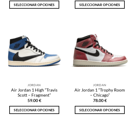
SELECCIONAR OPCIONES
SELECCIONAR OPCIONES
Este
Este
producto
producto
tiene
tiene
múltiples
múltiples
variantes.
variantes.
Las
Las
opciones
opciones
se
se
pueden
pueden
elegir
elegir
en
en
la
la
JORDAN
JORDAN
página
página
Air Jordan 1 High “Travis
Air Jordan 1 “Trophy Room
de
de
Scott – Fragment”
– Chicago”
producto
producto
59.00
€
78.00
€
SELECCIONAR OPCIONES
SELECCIONAR OPCIONES
Este
Este
producto
producto
tiene
tiene