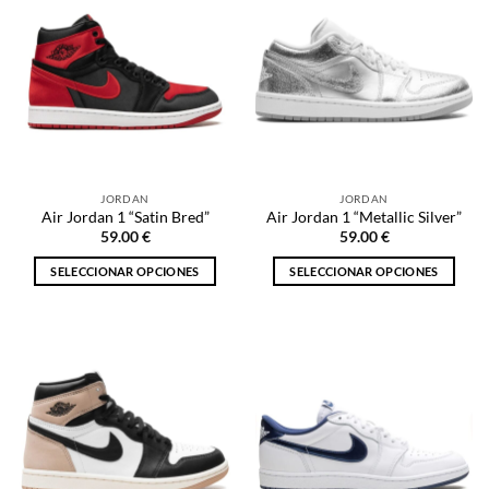
variantes.
variantes.
Las
Las
opciones
opciones
se
se
pueden
pueden
elegir
elegir
en
en
la
la
JORDAN
JORDAN
página
página
Air Jordan 1 “Satin Bred”
Air Jordan 1 “Metallic Silver”
de
de
59.00
€
59.00
€
producto
producto
SELECCIONAR OPCIONES
SELECCIONAR OPCIONES
Este
Este
producto
producto
tiene
tiene
múltiples
múltiples
variantes.
variantes.
Las
Las
opciones
opciones
se
se
pueden
pueden