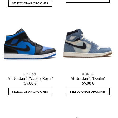
SELECCIONAR OPCIONES
Este
Este
producto
producto
tiene
tiene
múltiples
múltiples
variantes.
variantes.
Las
Las
opciones
opciones
se
se
pueden
pueden
elegir
elegir
en
en
la
la
página
JORDAN
JORDAN
página
de
Air Jordan 1 “Varsity Royal”
Air Jordan 1 “Denim”
de
producto
59.00
€
59.00
€
producto
SELECCIONAR OPCIONES
SELECCIONAR OPCIONES
Este
Este
producto
producto
tiene
tiene
múltiples
múltiples