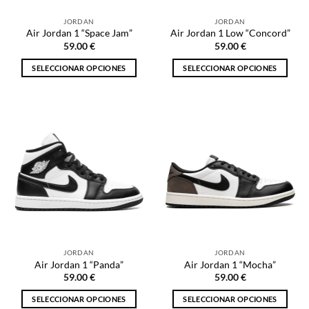
la
la
página
JORDAN
JORDAN
página
de
Air Jordan 1 “Space Jam”
Air Jordan 1 Low “Concord”
de
producto
59.00
€
59.00
€
producto
SELECCIONAR OPCIONES
SELECCIONAR OPCIONES
Este
Este
producto
producto
tiene
tiene
múltiples
múltiples
variantes.
variantes.
Las
Las
opciones
opciones
se
se
pueden
pueden
elegir
elegir
en
en
la
la
JORDAN
JORDAN
página
página
Air Jordan 1 “Panda”
Air Jordan 1 “Mocha”
de
de
59.00
€
59.00
€
producto
producto
SELECCIONAR OPCIONES
SELECCIONAR OPCIONES