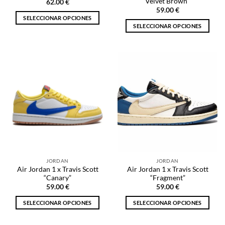
producto
Velvet Brown”
62.00
€
producto
59.00
€
SELECCIONAR OPCIONES
SELECCIONAR OPCIONES
Este
Este
producto
producto
tiene
tiene
múltiples
múltiples
variantes.
variantes.
Las
Las
opciones
opciones
se
se
pueden
pueden
elegir
elegir
en
en
la
la
página
JORDAN
JORDAN
página
de
Air Jordan 1 x Travis Scott
Air Jordan 1 x Travis Scott
de
producto
“Canary”
“Fragment”
producto
59.00
€
59.00
€
SELECCIONAR OPCIONES
SELECCIONAR OPCIONES
Este
Este
producto
producto