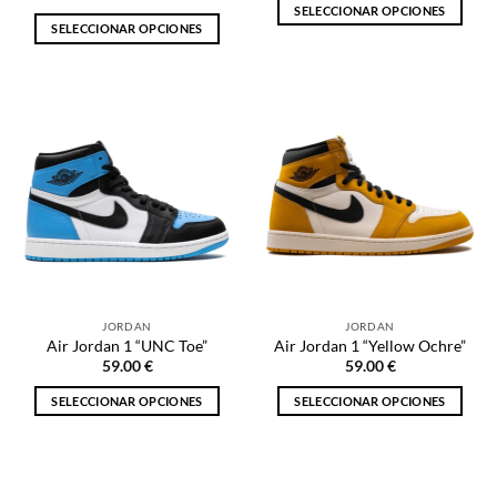
SELECCIONAR OPCIONES
SELECCIONAR OPCIONES
Este
Este
producto
producto
tiene
tiene
múltiples
múltiples
variantes.
variantes.
Las
Las
opciones
opciones
se
se
pueden
pueden
elegir
elegir
en
en
la
la
página
JORDAN
JORDAN
página
de
Air Jordan 1 “UNC Toe”
Air Jordan 1 “Yellow Ochre”
de
producto
59.00
€
59.00
€
producto
SELECCIONAR OPCIONES
SELECCIONAR OPCIONES
Este
Este
producto
producto
tiene
tiene
múltiples
múltiples