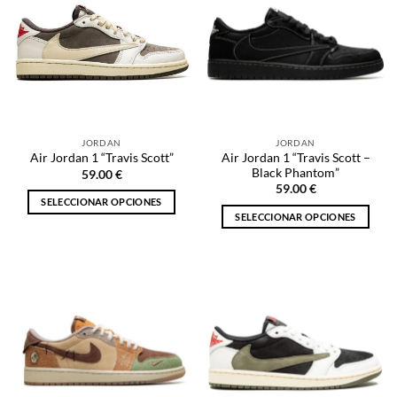
JORDAN
JORDAN
Air Jordan 1 “Travis Scott –
Air Jordan 1 “Travis Scott”
Black Phantom”
59.00
€
59.00
€
SELECCIONAR OPCIONES
SELECCIONAR OPCIONES
Este
Este
producto
producto
tiene
tiene
múltiples
múltiples
variantes.
variantes.
Las
Las
opciones
opciones
se
se
pueden
pueden
elegir