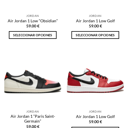
en
en
la
la
JORDAN
JORDAN
página
página
Air Jordan 1 Low “Obsidian”
Air Jordan 1 Low Golf
de
de
59.00
€
59.00
€
producto
producto
SELECCIONAR OPCIONES
SELECCIONAR OPCIONES
Este
Este
producto
producto
tiene
tiene
múltiples
múltiples
variantes.
variantes.
Las
Las
opciones
opciones
se
se
pueden
pueden
elegir
elegir
en
en
la
la
JORDAN
JORDAN
página
página
Air Jordan 1 “Paris Saint-
Air Jordan 1 Low Golf
de
de
Germain”
59.00
€
producto
producto
59.00
€