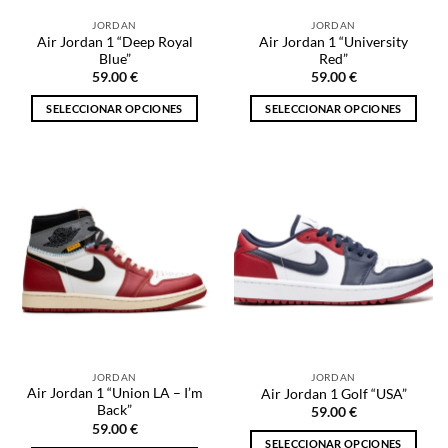
la
la
JORDAN
JORDAN
página
página
Air Jordan 1 “Deep Royal
Air Jordan 1 “University
de
de
Blue”
Red”
producto
producto
59.00
€
59.00
€
SELECCIONAR OPCIONES
SELECCIONAR OPCIONES
Este
Este
producto
producto
tiene
tiene
múltiples
múltiples
variantes.
variantes.
Las
Las
opciones
opciones
se
se
pueden
pueden
elegir
elegir
en
en
la
la
JORDAN
JORDAN
página
página
Air Jordan 1 “Union LA – I’m
Air Jordan 1 Golf “USA”
de
de
Back”
59.00
€
producto
producto
59.00
€
SELECCIONAR OPCIONES