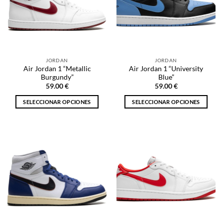
opciones
opciones
se
se
pueden
pueden
elegir
elegir
en
en
la
la
JORDAN
JORDAN
página
página
Air Jordan 1 “Metallic
Air Jordan 1 “University
de
de
Burgundy”
Blue”
producto
producto
59.00
€
59.00
€
SELECCIONAR OPCIONES
SELECCIONAR OPCIONES
Este
Este
producto
producto
tiene
tiene
múltiples
múltiples
variantes.
variantes.
Las
Las
opciones
opciones
se
se
pueden
pueden
elegir
elegir
en
en