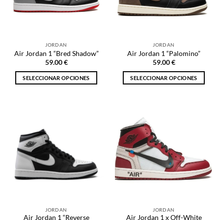
pueden
elegir
elegir
en
en
la
la
página
JORDAN
JORDAN
página
de
Air Jordan 1 “Bred Shadow”
Air Jordan 1 “Palomino”
de
producto
59.00
€
59.00
€
producto
SELECCIONAR OPCIONES
SELECCIONAR OPCIONES
Este
Este
producto
producto
tiene
tiene
múltiples
múltiples
variantes.
variantes.
Las
Las
opciones
opciones
se
se
pueden
pueden
elegir
elegir
en
en
la
la
JORDAN
JORDAN
página
página
Air Jordan 1 “Reverse
Air Jordan 1 x Off-White