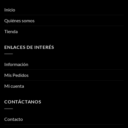
se
se
pueden
Inicio
pueden
elegir
elegir
en
Quiénes somos
en
la
la
página
Tienda
página
de
de
producto
ENLACES DE INTERÉS
producto
Información
Mis Pedidos
Mi cuenta
CONTÁCTANOS
Contacto