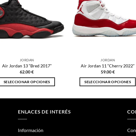
JORDAN
JORDAN
Air Jordan 13 “Bred 2017”
Air Jordan 11 “Cherry 2022”
62.00
€
59.00
€
SELECCIONAR OPCIONES
SELECCIONAR OPCIONES
Este
Este
producto
producto
tiene
tiene
múltiples
múltiples
ENLACES DE INTERÉS
CO
variantes.
variantes.
Las
Las
Información
Con
opciones
opciones