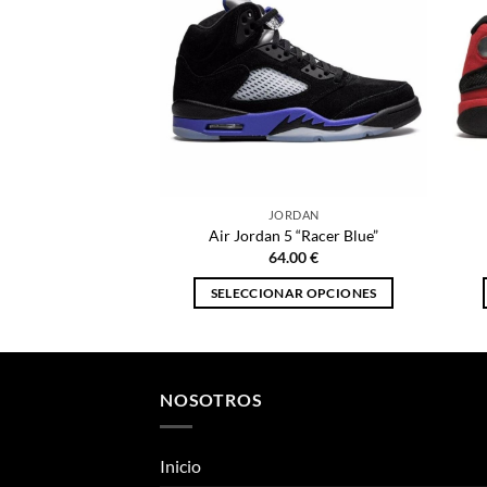
JORDAN
Air Jordan 5 “Racer Blue”
64.00
€
SELECCIONAR OPCIONES
Este
producto
tiene
múltiples
NOSOTROS
variantes.
Las
Inicio
opciones