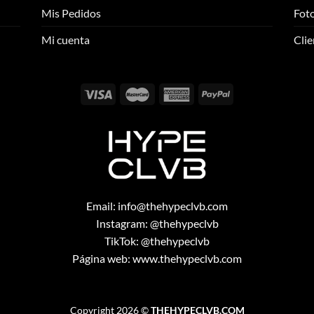
se
se
Mis Pedidos
Foto
pueden
pueden
elegir
elegir
Mi cuenta
Clie
en
en
la
la
página
página
de
de
producto
producto
Email:
info@thehypeclvb.com
Instagram:
@thehypeclvb
TikTok:
@thehypeclvb
Página web:
www.thehypeclvb.com
Copyright 2026 ©
THEHYPECLVB.COM