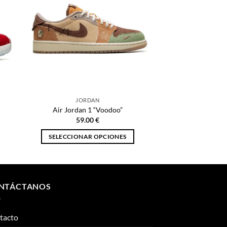
JORDAN
Air Jordan 1 “Voodoo”
59.00
€
SELECCIONAR OPCIONES
Este
producto
tiene
múltiples
NTÁCTANOS
variantes.
Las
tacto
opciones