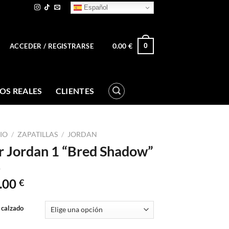
Español
0.00
€
0
ACCEDER / REGISTRARSE
OS REALES
CLIENTES
CIO
/
ZAPATILLAS
/
JORDAN
r Jordan 1 “Bred Shadow”
.00
€
 calzado