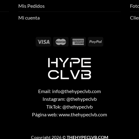
se
se
Mis Pedidos
Foto
pueden
pueden
elegir
elegir
Mi cuenta
Clie
en
en
la
la
página
página
de
de
producto
producto
Email:
info@thehypeclvb.com
Instagram:
@thehypeclvb
TikTok:
@thehypeclvb
Página web:
www.thehypeclvb.com
Copyright 2026 ©
THEHYPECLVB.COM