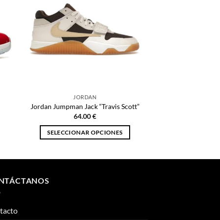
JORDAN
Jordan Jumpman Jack “Travis Scott”
64.00
€
SELECCIONAR OPCIONES
Este
producto
tiene
múltiples
NTÁCTANOS
variantes.
Las
tacto
opciones