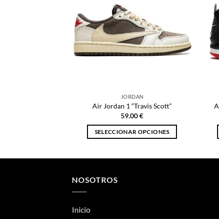
JORDAN
Air Jordan 1 “Travis Scott”
A
59.00
€
SELECCIONAR OPCIONES
Este
producto
tiene
múltiples
NOSOTROS
variantes.
Las
Inicio
opciones