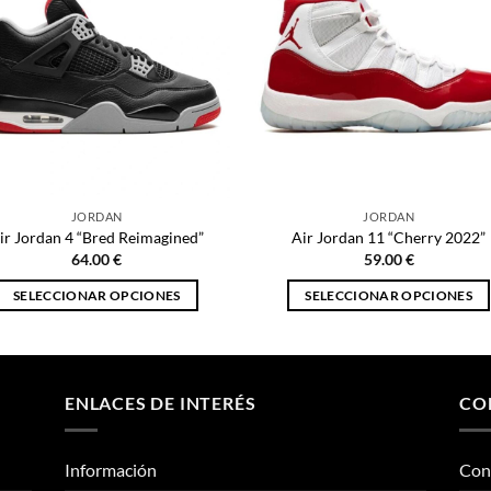
JORDAN
JORDAN
ir Jordan 4 “Bred Reimagined”
Air Jordan 11 “Cherry 2022”
64.00
€
59.00
€
SELECCIONAR OPCIONES
SELECCIONAR OPCIONES
Este
Este
producto
producto
tiene
tiene
múltiples
múltiples
ENLACES DE INTERÉS
CO
variantes.
variantes.
Las
Las
Información
Con
opciones
opciones