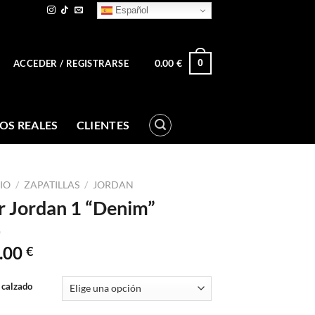
Español
0.00
€
0
ACCEDER / REGISTRARSE
OS REALES
CLIENTES
CIO
/
ZAPATILLAS
/
JORDAN
r Jordan 1 “Denim”
.00
€
 calzado